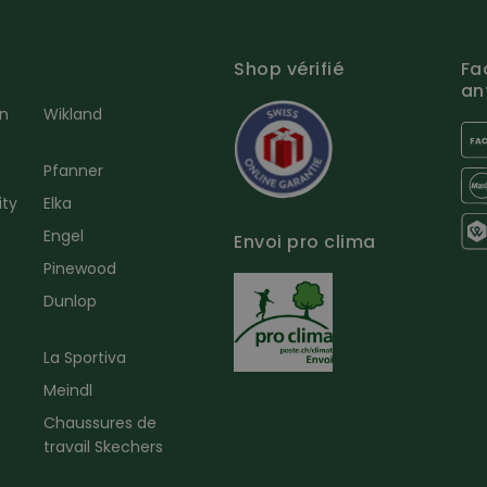
Shop vérifié
Fa
an
en
Wikland
Pfanner
ity
Elka
Engel
Envoi pro clima
r
Pinewood
Dunlop
La Sportiva
Meindl
Chaussures de
travail Skechers