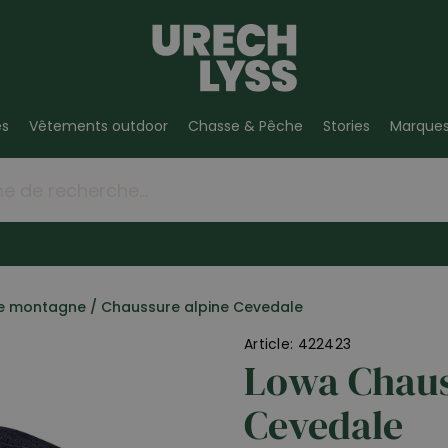
es
Vêtements outdoor
Chasse & Pêche
Stories
Marque
e montagne
/
Chaussure alpine Cevedale
Article: 422423
Lowa Chaus
Cevedale