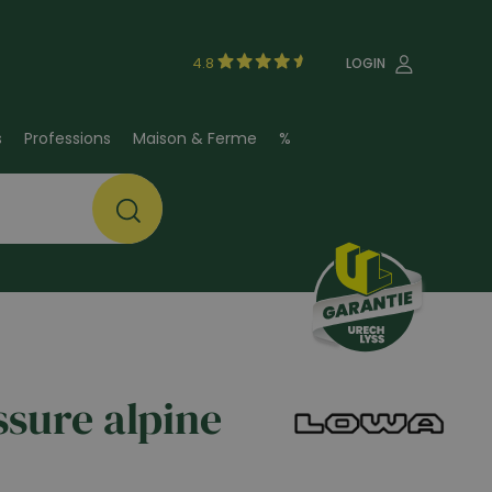
4.8
LOGIN
s
Professions
Maison & Ferme
%
sure alpine