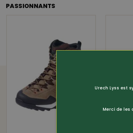
PASSIONNANTS
ÉQUIPEMENT
Imperméable
Gore Tex
Urech Lyss est s
Merci de les