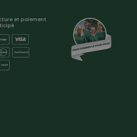
cture et paiement
ticipé