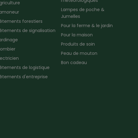
météorologiques
griculture
Lampes de poche &
amoneur
Jumelles
êtements forestiers
Pour la ferme & le jardin
êtements de signalisation
Pour la maison
ardinage
Produits de soin
lombier
Peau de mouton
lectricien
Bon cadeau
êtements de logistique
êtements d'entreprise