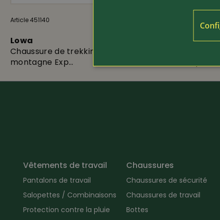
Article 451140
239.-
Article 443710
Confi
Lowa
Lowa
Chaussure de trekking et de
Chaussure 
montagne Exp...
Mid Ap...
Vêtements de travail
Chaussures
Pantalons de travail
Chaussures de sécurité
Salopettes / Combinaisons
Chaussures de travail
Protection contre la pluie
Bottes