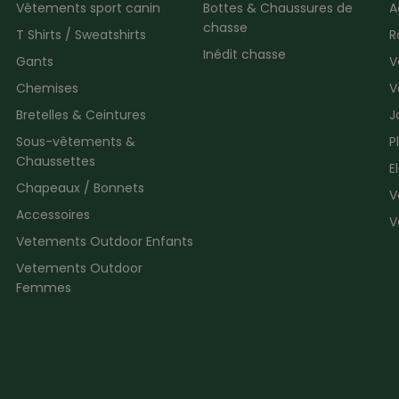
Vêtements sport canin
Bottes & Chaussures de
A
chasse
T Shirts / Sweatshirts
R
Inédit chasse
Gants
V
Chemises
V
Bretelles & Ceintures
J
Sous-vêtements &
P
Chaussettes
E
Chapeaux / Bonnets
V
Accessoires
V
Vetements Outdoor Enfants
Vetements Outdoor
Femmes