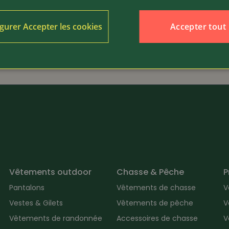
398.-
Article 443632
Accepter tout
gurer Accepter les cookies
Lowa
de montagne Vajolet GTX
Chaussure de montagne 
GTX
Vêtements outdoor
Chasse & Pêche
P
Pantalons
Vêtements de chasse
V
Vestes & Gilets
Vêtements de pêche
V
Vêtements de randonnée
Accessoires de chasse
V