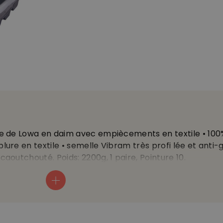
e de Lowa en daim avec empiècements en textile • 100
re en textile • semelle Vibram très profi lée et anti-gl
outchouté. Poids: 2200g, 1 paire, Pointure 10.