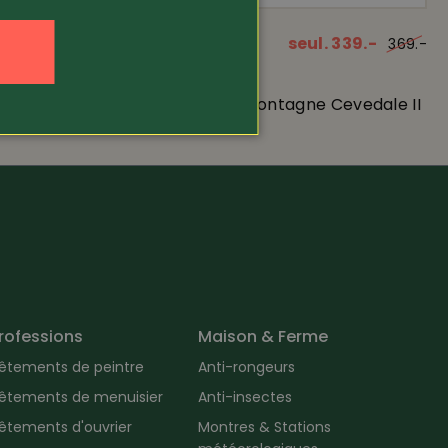
329.-
Article 433032
seul. 339.-
369.-
Lowa
Camino Evo
Chaussure de montagne Cevedale II
GTX Al...
rofessions
Maison & Ferme
êtements de peintre
Anti-rongeurs
êtements de menuisier
Anti-insectes
êtements d'ouvrier
Montres & Stations