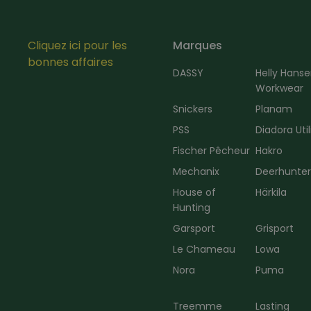
Cliquez ici pour les
Marques
bonnes affaires
DASSY
Helly Hans
Workwear
Snickers
Planam
PSS
Diadora Util
Fischer Pêcheur
Hakro
Mechanix
Deerhunte
House of
Härkila
Hunting
Garsport
Grisport
Le Chameau
Lowa
Nora
Puma
Treemme
Lasting