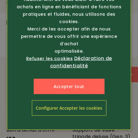
Questions sur le produit
Recommander
Vous trouverez les instructions de lavage et d'entretien
achats en ligne en bénéficiant de fonctions
de la laine dans la fiche de données
pratiques et fluides, nous utilisons des
PLUS DE PRODUITS PASSIONNANTS
cookies.
Merci de les accepter afin de nous
ÉQUIPEMENT
permettre de vous offrir une expérience
d’achat
100% laine de mérinos
optimalisée.
Déclaration de
Refuser les cookies
confidentialité
thermorégulation optimale
sans coutures sur les épaules
Accepter tout
antibactérien
Configurer Accepter les cookies
Article 100
Article 3567
Urech
Primos
Bon d’achat à offrir
Support de visée
tripode deluxe (Gen. 3)