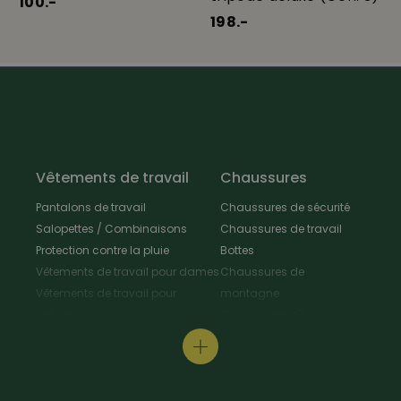
100.-
198.-
Vêtements de travail
Chaussures
Pantalons de travail
Chaussures de sécurité
Salopettes / Combinaisons
Chaussures de travail
Protection contre la pluie
Bottes
Vêtements de travail pour dames
Chaussures de
Vêtements de travail pour
montagne
enfants
Chaussures d'hiver
Vestes de travail
Chaussures polyvalentes
Tabliers & Manteaux de travail
Chaussures de
Chemises de travail
randonnée
Pull-overs de travail / T-Shirt
Chaussures de cuisine