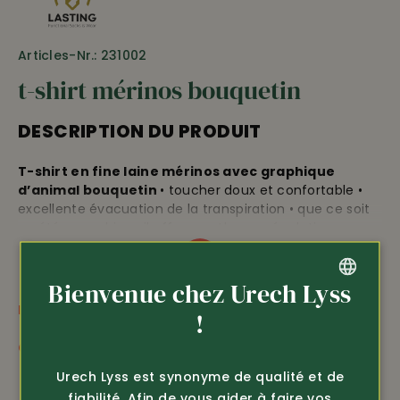
Articles-Nr.: 231002
t-shirt mérinos bouquetin
DESCRIPTION DU PRODUIT
T-shirt en fine laine mérinos avec graphique
d’animal bouquetin
• toucher doux et confortable •
excellente évacuation de la transpiration • que ce soit
en été ou en hiver, il offre une thermorégulation
optimale •
antibactérien, réduit les odeurs
• même
porté pendant longtemps sans développement
d’odeurs désagréables • sans coutures sur les épaules
Bienvenue chez Urech Lyss
pour rendre plus agréable le port du sac à dos • qualité
PLUS D'INFORMATIONS
GERMAN
!
exceptionnelle • 100% laine de mérinos ultrafine, 160
g/m2 • production écologique et respectueuse de
FRENCH
Conseils d'entretien
l’animal, certifié sans mulesing • lavable à 30°C •
Urech Lyss est synonyme de qualité et de
longueur environ 72 cm.
fiabilité. Afin de vous aider à faire vos