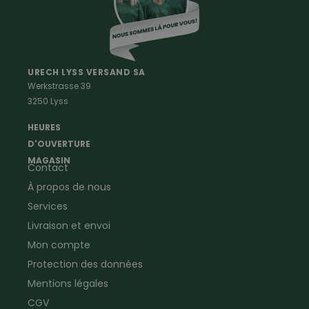
Vetements Outdoor Enfants
Vetements Outdoor Femmes
Professions
Maison & Ferme
Vêtements de peintre
Anti-rongeurs
URECH LYSS VERSAND SA
Werkstrasse 39
Vêtements de menuisier
Anti-insectes
3250 Lyss
Vêtements d'ouvrier
Montres & Stations
Agriculture
météorologiques
HEURES
Ramoneur
Lampes de poche &
D'OUVERTURE
Vêtements forestiers
Jumelles
MAGASIN
Contact
Vêtements de signalisation
Pour la ferme & le jardin
À propos de nous
Jardinage
Pour la maison
Plombier
Produits de soin
Services
Electricien
Peau de mouton
Livraison et envoi
Vêtements de logistique
Bon cadeau
Mon compte
Vêtements d'entreprise
Protection des données
Mentions légales
CGV