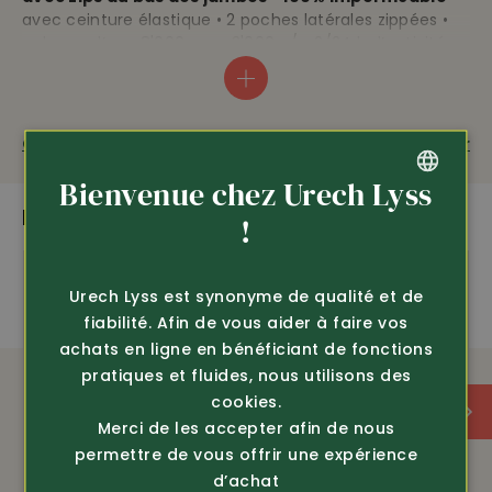
avec ceinture élastique • 2 poches latérales zippées •
colonne d’eau 8'000 mm, 3'000 g/m2/24 h d’activité
respirante • 100% polyester • lavable à 30° C.
Questions sur le produit
Recommander
imperméable
coupe-vent
Bienvenue chez Urech Lyss
ÉQUIPEMENT
PLUS DE PRODUITS PASSIONNANTS
GERMAN
!
FRENCH
Inédit
100% imperméable,
Urech Lyss est synonyme de qualité et de
fiabilité. Afin de vous aider à faire vos
colonne d’eau 8'000 mm, 3'000 g/m2/24 h d’activité
achats en ligne en bénéficiant de fonctions
respirante
pratiques et fluides, nous utilisons des
cookies.
Merci de les accepter afin de nous
ceinture élastique
permettre de vous offrir une expérience
d’achat
100% polyester