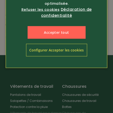
optimalisée.
Déclaration de
Refuser les cookies
lavable à 30° C
Article 429832
Article 381854
confidentialité
Garsport
Deerhunter
Chaussure polyvalente
Veste de chasse
pour enfants One
stretch pour enfants
Accepter tout
Rog...
98.-
69.80
Configurer Accepter les cookies
Vêtements de travail
Chaussures
Pantalons de travail
Chaussures de sécurité
Salopettes / Combinaisons
Chaussures de travail
Protection contre la pluie
Bottes
Vêtements de travail pour dames
Chaussures de