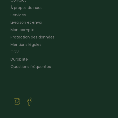
Contact
Vêtements de signalisation
Pour la ferme & le jardin
À propos de nous
Jardinage
Pour la maison
Plombier
Produits de soin
Services
Electricien
Peau de mouton
Livraison et envoi
Vêtements de logistique
Bon cadeau
Mon compte
Vêtements d'entreprise
Protection des données
Mentions légales
CGV
Durabilité
Questions fréquentes