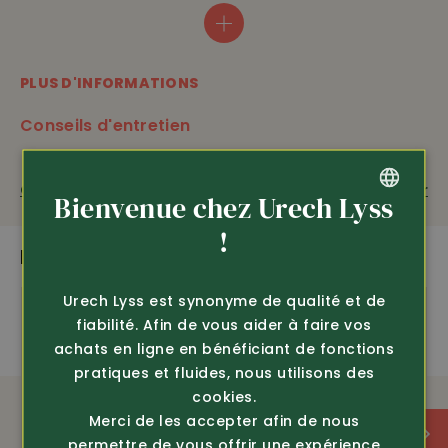
grâce à l’extrême finesse de la laine mérinos.
Idéal pour le travail, les randonnées, le sport ou pour
tous les jours – très confortable • évacue parfaitement
PLUS D'INFORMATIONS
l’humidité • que ce soit en été ou en hiver, un climat
corporel équilibré est garanti • antibactérien • inhibiteur
Conseils d'entretien
d’odeur aussi après l’avoir porté pendant longtemps •
100% laine mérinos de production respectueuse de
l’environnement et des animaux, 160 g/m2 • lavable en
Questions sur le produit
Recommander
Bienvenue chez Urech Lyss
machine à 30° C.
GERMAN
!
PLUS DE PRODUITS PASSIONNANTS
ÉQUIPEMENT
FRENCH
Urech Lyss est synonyme de qualité et de
fiabilité. Afin de vous aider à faire vos
100% naturel
achats en ligne en bénéficiant de fonctions
pratiques et fluides, nous utilisons des
climat sain à la peau
cookies.
Merci de les accepter afin de nous
évacue l’humidité
permettre de vous offrir une expérience