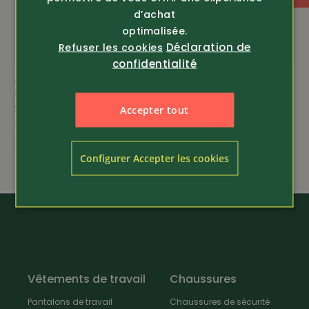
d’achat
s’adapte à la température du corps
optimalisée.
Déclaration de
Refuser les cookies
confidentialité
propriétés antibactériennes naturelles
Article 19929
Article 15548
Engel
Alepenheat
Sous-vêtements
Gilet chauffant AJ4
Accepter tout
thermiques
239.-
39.80
Configurer Accepter les cookies
Vêtements de travail
Chaussures
Pantalons de travail
Chaussures de sécurité