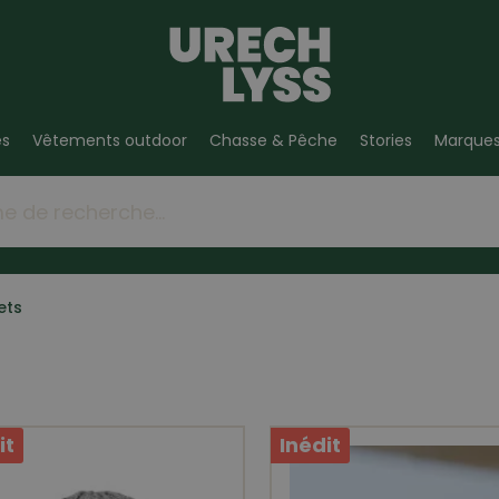
es
Vêtements outdoor
Chasse & Pêche
Stories
Marque
ets
it
Inédit