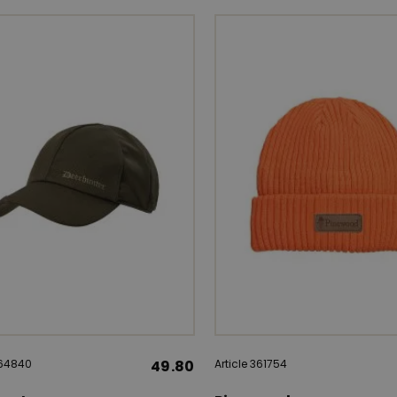
364840
49.80
Article 361754