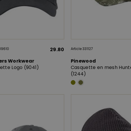
339610
29.80
Article 331127
ers Workwear
Pinewood
ette Logo (9041)
Casquette en mesh Hunt
(1244)