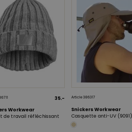
Article 386317
86711
35.-
Snickers Workwear
ers Workwear
Casquette anti-UV (9091
 de travail réfléchissant