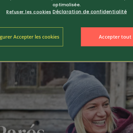
optimalisée.
Déclaration de confidentialité
Refuser les cookies
61710
25.-
Article 361324
wood
Pinewood
Accepter tout
gurer Accepter les cookies
 tricoté Stöten (5217)
Casquette d’hiver révers
Smaland (12...