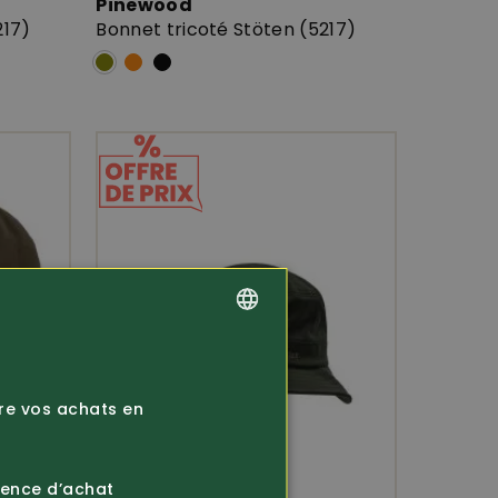
Pinewood
217)
Bonnet tricoté Stöten (5217)
GERMAN
FRENCH
ire vos achats en
ience d’achat