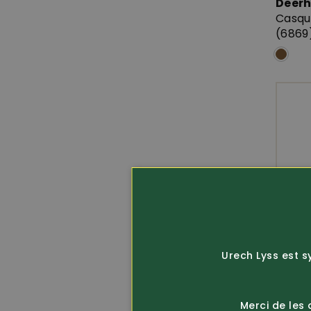
Deer
Casque
(6869
Urech Lyss est s
Merci de les