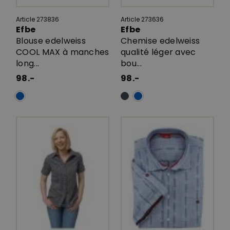
Article 273836
Article 273636
Efbe
Efbe
Blouse edelweiss
Chemise edelweiss
COOL MAX à manches
qualité léger avec
long...
bou...
98.-
98.-