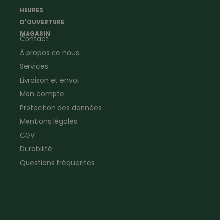
Agriculture
météorologiques
HEURES
Ramoneur
Lampes de poche &
D'OUVERTURE
Vêtements forestiers
Jumelles
MAGASIN
Contact
Vêtements de signalisation
Pour la ferme & le jardin
À propos de nous
Jardinage
Pour la maison
Plombier
Produits de soin
Services
Electricien
Peau de mouton
Livraison et envoi
Vêtements de logistique
Bon cadeau
Mon compte
Vêtements d'entreprise
Protection des données
Mentions légales
CGV
Durabilité
Questions fréquentes