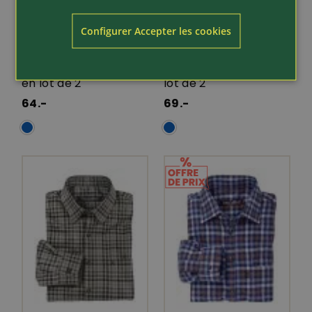
Configurer Accepter les cookies
Article 376132
Article 376032
Chemises en coton
Chemises en flanelle
en lot de 2
lot de 2
64.-
69.-