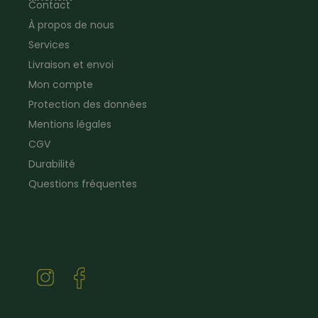
Contact
Vêtements de signalisation
Pour la ferme & le jardin
À propos de nous
Jardinage
Pour la maison
Plombier
Produits de soin
Services
Electricien
Peau de mouton
Livraison et envoi
Vêtements de logistique
Bon cadeau
Mon compte
Vêtements d'entreprise
Protection des données
Mentions légales
CGV
Durabilité
Questions fréquentes