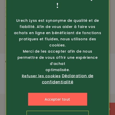
GERMAN
!
Article 385410
Article 344210
FRENCH
Helly Hansen
Helly Hansen
Workwear
Workwear
Urech Lyss est synonyme de qualité et de
Pantalon de travail
Polaire demi-zip
fiabilité. Afin de vous aider à faire vos
stretch Oxford 4X av...
Kensington (72251)
achats en ligne en bénéficiant de fonctions
125.-
seul. 69.-
135.-
pratiques et fluides, nous utilisons des
cookies.
Merci de les accepter afin de nous
permettre de vous offrir une expérience
QUI CORRESPOND
d’achat
optimalisée.
Déclaration de
Refuser les cookies
confidentialité
Accepter tout