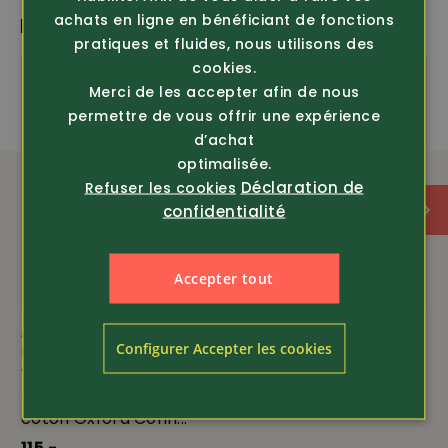
achats en ligne en bénéficiant de fonctions
PLUS DE PRODUITS PASSIONNANTS
isolant thermique
bluesign
pratiques et fluides, nous utilisons des
cookies.
Merci de les accepter afin de nous
permettre de vous offrir une expérience
d’achat
optimalisée.
Déclaration de
Refuser les cookies
confidentialité
Accepter tout
Article 371933
Article 356233
Configurer Accepter les cookies
Helly Hansen
DASSY
Workwear
Sweatshirt Aratu Logix
Pantalon de travail en
69.-
coton Oxford Conn...
115.-