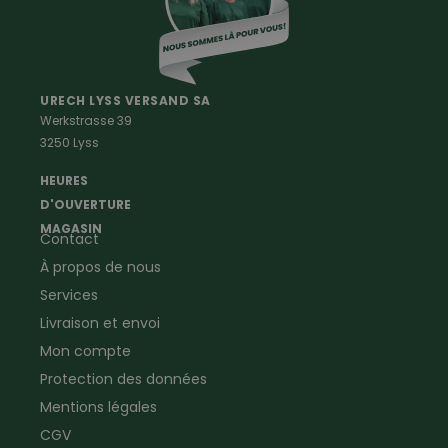
Vetements Outdoor Enfants
Vetements Outdoor Femmes
Professions
Maison & Ferme
Vêtements de peintre
Anti-rongeurs
URECH LYSS VERSAND SA
Werkstrasse 39
Vêtements de menuisier
Anti-insectes
3250 Lyss
Vêtements d'ouvrier
Montres & Stations
Agriculture
météorologiques
HEURES
Ramoneur
Lampes de poche &
D'OUVERTURE
Vêtements forestiers
Jumelles
MAGASIN
Contact
Vêtements de signalisation
Pour la ferme & le jardin
À propos de nous
Jardinage
Pour la maison
Plombier
Produits de soin
Services
Electricien
Peau de mouton
Livraison et envoi
Vêtements de logistique
Bon cadeau
Mon compte
Vêtements d'entreprise
Protection des données
Mentions légales
CGV