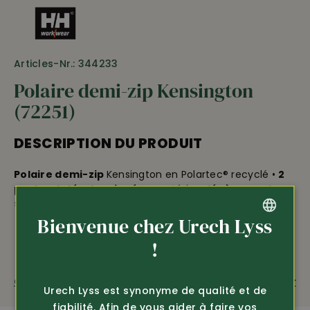
Articles-Nr.: 344233
Polaire demi-zip Kensington
(72251)
DESCRIPTION DU PRODUIT
Polaire demi-zip
Kensington en Polartec® recyclé •
2
poches latérales zippées
• extérieur
légèrement
structuré
pour un chic et un toucher particuliers •
confortable col zippé •
intérieur doux, gratté et
Bienvenue chez Urech Lyss
chaud
en polaire •
coupe exceptionnelle
et ultra
GERMAN
!
confortable • dos légèrement rallongé • 92% polyester
(recyclé), 8% polyester • longueur env. 78 cm • lavable
FRENCH
à 40°C
Questions sur le produit
Recommander
Urech Lyss est synonyme de qualité et de
fiabilité. Afin de vous aider à faire vos