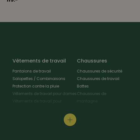
Vêtements de travail
Chaussures
Pantalons de travail
Chaussures de sécurité
Salopettes / Combinaisons
Chaussures de travail
Protection contre la pluie
Bottes
Vêtements de travail pour dames
Chaussures de
Vêtements de travail pour
montagne
enfants
Chaussures d'hiver
Vestes de travail
Chaussures polyvalentes
Tabliers & Manteaux de travail
Chaussures de
Chemises de travail
randonnée
Pull-overs de travail / T-Shirt
Chaussures de cuisine