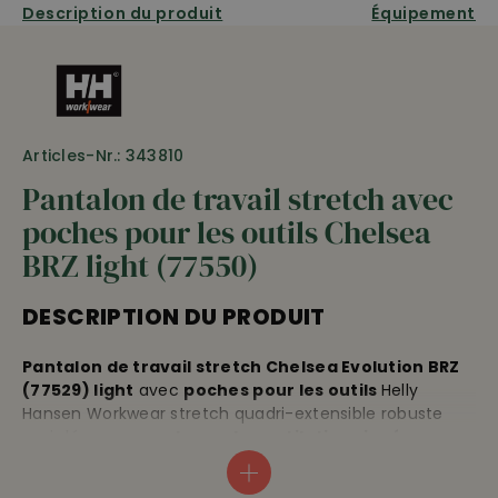
Description du produit
Équipement
Articles-Nr.: 343810
Pantalon de travail stretch avec
poches pour les outils Chelsea
BRZ light (77550)
DESCRIPTION DU PRODUIT
Pantalon de travail stretch Chelsea Evolution BRZ
(77529) light
avec
poches pour les outils
Helly
Hansen Workwear stretch quadri-extensible robuste
mais léger •
ouvertures de ventilation zippées
latérales et empiècement filet •
empiècement à
l’entrejambe
pour plus de liberté de mouvement • à