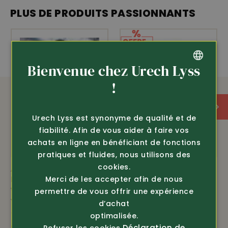
rallonger sans devoir coudre • passants de ceinture
PLUS DE PRODUITS PASSIONNANTS
avec velcro • stretch quadri-extensible en 93% coton,
7% elastane, 310 g/m2 • Pantalon de travail Chelsea
Evolution de Helly Hansen Workwear, toile en 79% coton,
21% polyester, 295 g/m2.
Bienvenue chez Urech Lyss
(tailles en ½ tour de taille)
Genouillères
adaptées, No cde 258110
GERMAN
!
FRENCH
Urech Lyss est synonyme de qualité et de
stretch
poches genoux
fiabilité. Afin de vous aider à faire vos
achats en ligne en bénéficiant de fonctions
pratiques et fluides, nous utilisons des
cookies.
Article 371833
Article 344233
Helly Hansen
Helly Hansen
Merci de les accepter afin de nous
Workwear
Workwear
permettre de vous offrir une expérience
Veste Midlayer Tech
Polaire demi-zip
d’achat
(72380)
Kensington (72251)
optimalisée.
98.-
seul. 69.-
Déclaration de
Refuser les cookies
135.-