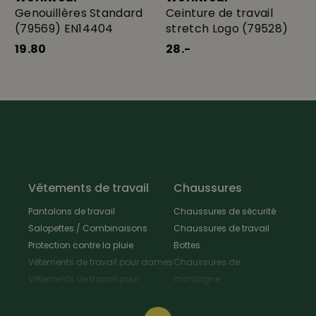
Genouillères Standard
Ceinture de travail
(79569) EN14404
stretch Logo (79528)
19.80
28.-
Vêtements de travail
Chaussures
Pantalons de travail
Chaussures de sécurité
Salopettes / Combinaisons
Chaussures de travail
Protection contre la pluie
Bottes
Vêtements de travail pour dames
Chaussures de
Vêtements de travail pour
montagne
enfants
Chaussures d'hiver
Vestes de travail
Chaussures polyvalentes