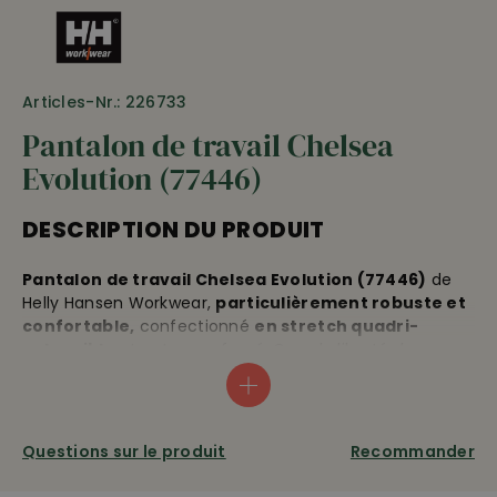
Articles-Nr.: 226733
Pantalon de travail Chelsea
Evolution (77446)
DESCRIPTION DU PRODUIT
Pantalon de travail Chelsea Evolution (77446)
de
Helly Hansen Workwear,
particulièrement robuste et
confortable,
confectionné
en stretch quadri-
extensible
et coton renforcé. Grande liberté de
mouvement • deux poches latérales • deux poches
revolver, une avec revers • poche pour le mètre à droite
• poche de jambe à gauche avec velcro •
genoux
préformés et renforcés de Cordura
• poches
Questions sur le produit
Recommander
discrètes pour les genouillères côté intérieur • longueur
d’entrejambe environ 79 cm • +4 cm d’ourlet à