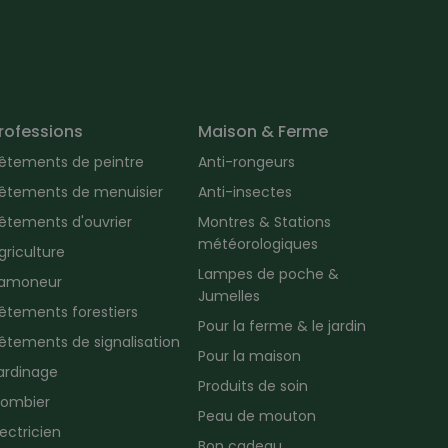
rofessions
Maison & Ferme
êtements de peintre
Anti-rongeurs
êtements de menuisier
Anti-insectes
êtements d'ouvrier
Montres & Stations
météorologiques
griculture
Lampes de poche &
amoneur
Jumelles
êtements forestiers
Pour la ferme & le jardin
êtements de signalisation
Pour la maison
ardinage
Produits de soin
lombier
Peau de mouton
lectricien
Bon cadeau