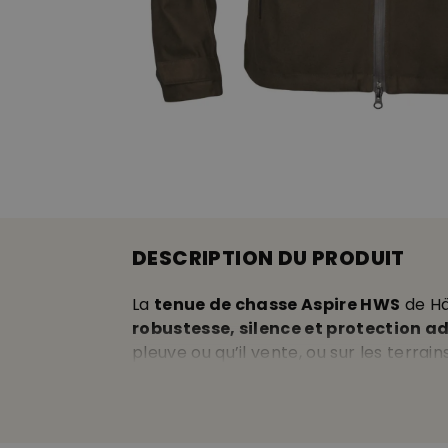
DESCRIPTION DU PRODUIT
La
tenue de chasse Aspire HWS
de Här
robustesse, silence et protection 
pleuve ou qu’il vente, ou sur les terrains 
La
veste de chasse Aspire HWS
en
st
déplacements silencieux dans les env
coupe-vent et imperméable compl