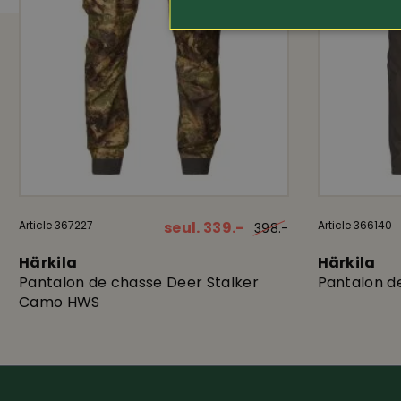
Article 367227
seul. 339.-
Article 366140
398.-
Härkila
Härkila
Pantalon de chasse Deer Stalker
Pantalon d
Camo HWS