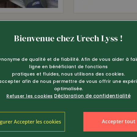
429.-
Article 367324
Bienvenue chez Urech Lyss !
Härkila
hasse en loden X-Treme
Veste polaire Venjan 2.0
ynonyme de qualité et de fiabilité. Afin de vous aider à fa
ligne en bénéficiant de fonctions
pratiques et fluides, nous utilisons des cookies.
 accepter afin de nous permettre de vous offrir une expér
optimalisée.
Déclaration de confidentialité
Refuser les cookies
Accepter tout
gurer Accepter les cookies