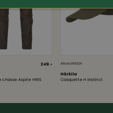
249.-
Article 366324
Härkila
e chasse Aspire HWS
Casquette H Instinct