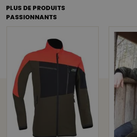
durable qui protège contre les salissur
PLUS DE PRODUITS
circulation d’air • légère doublure en 
PASSIONNANTS
sentiment de port agréable même lors 
poches de poitrine zippées • poche int
zip pratique à double sens • la coupe p
capuche • capuche non amovible avec v
à 40 °C
HWS
qui est l’abréviation de
H
ärkila,
W
développée pour être
à 100%
imperm
respirante et silencieuse
. Spécialeme
d’activités physiques intenses.
stretch
impe