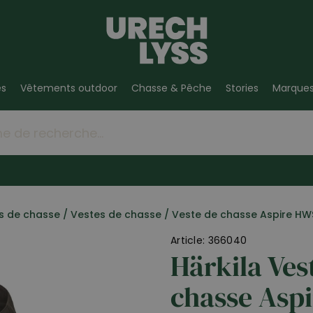
es
Vêtements outdoor
Chasse & Pêche
Stories
Marque
s de chasse
/
Vestes de chasse
/
Veste de chasse Aspire HW
Article: 366040
Härkila Ves
chasse Asp