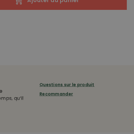
Ajouter au panier
Questions sur le produit
ie
Recommander
mps, qu’il
es
rotection
rofuge