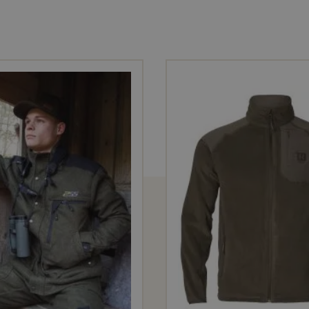
es et l’humidité •
zips d’aération
sous les bras pour pl
mesh respirant qui évacue la sueur de la peau et procur
d’activités intenses • 2 grandes poches latérales zipp
érieure •
nettoyage facile, avec poche carnier doub
eut être ajustée au niveau des poignets, de l’ourlet et d
isière malléable • longueur env. 78 cm • 100% polyeste
etter (intempéries) et
S
ystème est une membrane sp
éable et coupe-vent
. Elle est aussi
particulièrement 
nt indiquée pour la chasse active sur terrains difficiles 
rméable
coupe-vent
Robust