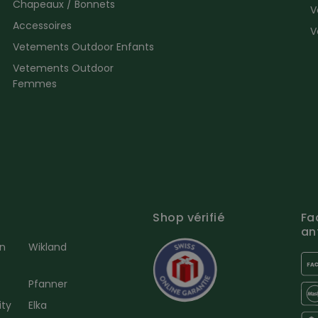
Chapeaux / Bonnets
V
Accessoires
V
Vetements Outdoor Enfants
Vetements Outdoor
Femmes
Shop vérifié
Fa
an
en
Wikland
Pfanner
ity
Elka