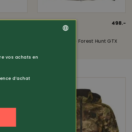
149.-
Article 367024
498.-
Härkila
Veste de chasse Forest Hunt GTX
GERMAN
FRENCH
ire vos achats en
ience d’achat