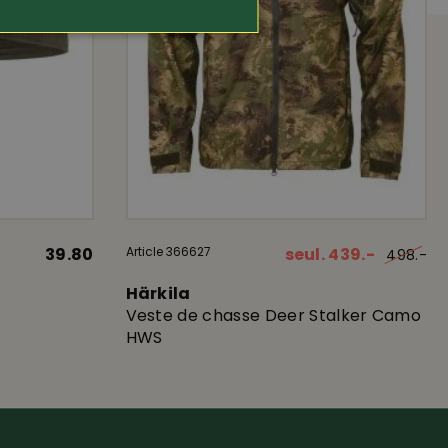
39.80
Article 366627
seul. 439.-
498.-
Härkila
Veste de chasse Deer Stalker Camo
HWS