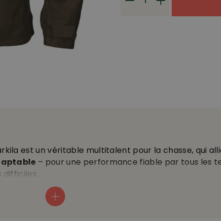
kila est un véritable multitalent pour la chasse, qui all
adaptable
– pour une performance fiable par tous les te
difficiles.
retch gratté
est à la fois légère, robuste, et permet d
ironnements difficiles • la membrane HWS assure
une p
ète
avec 20.000 mm de colonne d’eau • traitement hyd