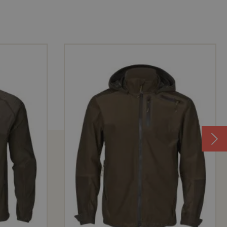
us de
e un
ées • 2
lée nylon
•
e la
r • lavable
écialement
légère,
ou lors
e