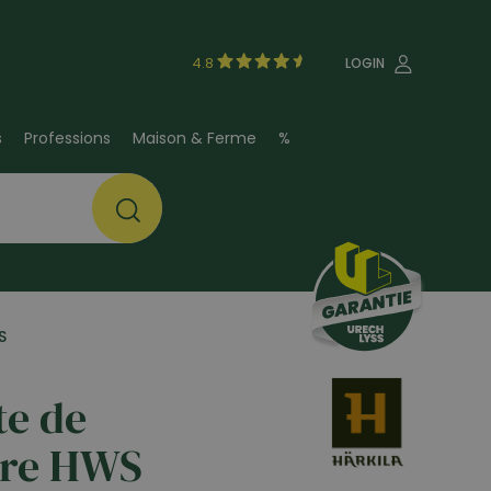
4.8
LOGIN
s
Professions
Maison & Ferme
%
S
te de
ire HWS