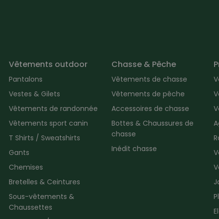
Vêtements outdoor
Chasse & Pêche
P
Pantalons
Vêtements de chasse
V
Vestes & Gilets
Vêtements de pêche
V
Vêtements de randonnée
Accessoires de chasse
V
Vêtements sport canin
Bottes & Chaussures de
A
chasse
T Shirts / Sweatshirts
R
Inédit chasse
Gants
V
Chemises
V
Bretelles & Ceintures
J
Sous-vêtements &
P
Chaussettes
E