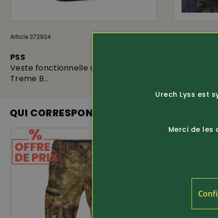
Article 372924
209.-
Article 372524
PSS
PSS
Veste fonctionnelle de travail X-
Veste de c
Treme B...
capuche...
Urech Lyss est s
QUI CORRESPOND
Merci de les
Confi