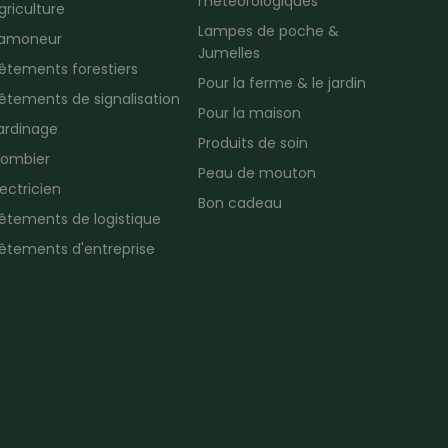
météorologiques
griculture
Lampes de poche &
amoneur
Jumelles
êtements forestiers
Pour la ferme & le jardin
êtements de signalisation
Pour la maison
ardinage
Produits de soin
lombier
Peau de mouton
lectricien
Bon cadeau
êtements de logistique
êtements d'entreprise