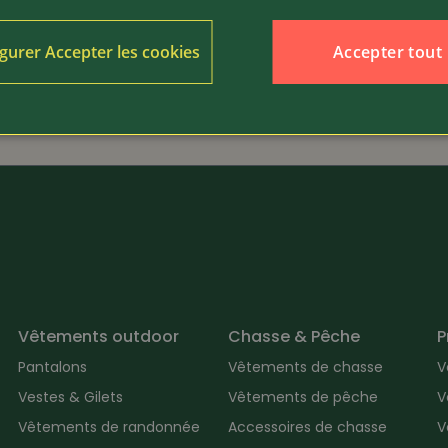
379.-
Article 4748
seul
Accepter tout
gurer Accepter les cookies
Grisport
e trekking de qualité
Chaussure de travail rob
Vêtements outdoor
Chasse & Pêche
P
Pantalons
Vêtements de chasse
V
Vestes & Gilets
Vêtements de pêche
V
Vêtements de randonnée
Accessoires de chasse
V