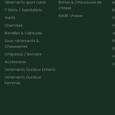
Vêtements sport canin
Bottes & Chaussures de
A
chasse
T Shirts / Sweatshirts
R
Inédit chasse
Gants
V
Chemises
V
Bretelles & Ceintures
J
Sous-vêtements &
P
Chaussettes
E
Chapeaux / Bonnets
V
Accessoires
V
Vetements Outdoor Enfants
Vetements Outdoor
Femmes