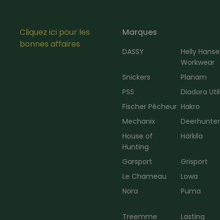
Cliquez ici pour les
Marques
bonnes affaires
DASSY
Helly Hans
Workwear
Snickers
Planam
PSS
Diadora Util
Fischer Pêcheur
Hakro
Mechanix
Deerhunte
House of
Härkila
Hunting
Garsport
Grisport
Le Chameau
Lowa
Nora
Puma
Treemme
Lasting