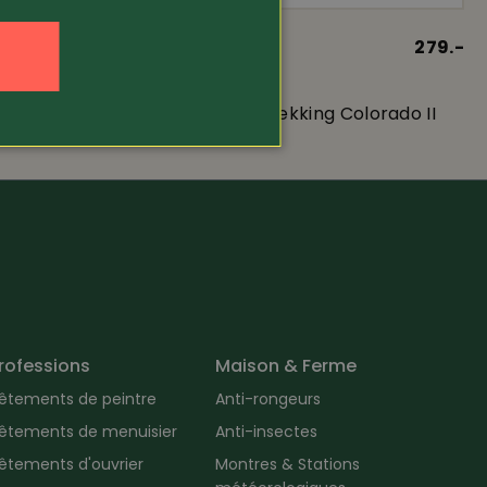
. 139.-
Article 4444
279.-
155.-
Mammut
uste
Chaussure de trekking Colorado II
rofessions
Maison & Ferme
êtements de peintre
Anti-rongeurs
êtements de menuisier
Anti-insectes
êtements d'ouvrier
Montres & Stations