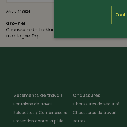
Article 443824
335.-
Article 417710
Confi
Gro-nell
Gro-nell
Chaussure de trekking et de
Chaussure d
montagne Exp...
Vêtements de travail
Chaussures
Pantalons de travail
Chaussures de sécurité
Salopettes / Combinaisons
Chaussures de travail
Protection contre la pluie
Bottes