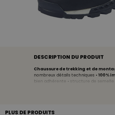
DESCRIPTION DU PRODUIT
Chaussure de trekking et de monta
nombreux détails techniques •
100% i
bien adhérente • structure de semelle 
mélange de matériaux extérieurs: cuir 
élastique
sur la tige et dans la zone
enfilage facile •
œillets de serrage p
larges • lit plantaire interchangeable 
PLUS DE PRODUITS