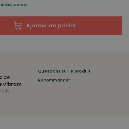
mmédiatement
Ajouter au panier
Questions sur le produit
c de
Recommander
e Vibram
tile •
 et
 et un
aux pieds