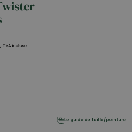
wister
s
n
, TVA incluse
Le guide de taille/pointure