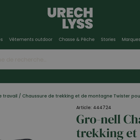
es
Vêtements outdoor
Chasse & Pêche
Stories
Marque
 travail
/
Chaussure de trekking et de montagne Twister po
Article: 444724
Gro-nell Ch
trekking et