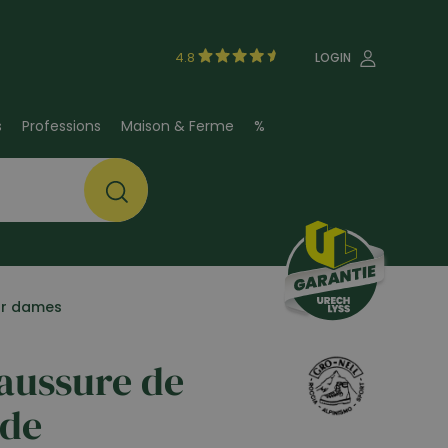
4.8
LOGIN
s
Professions
Maison & Ferme
%
ur dames
aussure de
 de