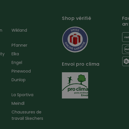
Shop vérifié
Fa
an
en
Wikland
Pfanner
ity
Elka
Engel
Envoi pro clima
r
Pinewood
Dunlop
La Sportiva
Meindl
Chaussures de
travail Skechers