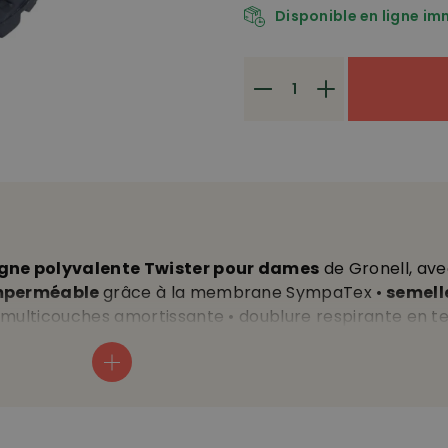
Disponible en ligne i
gne polyvalente Twister pour dames
de Gronell, ave
mperméable
grâce à la membrane SympaTex •
semell
multicouches amortissante • doublure respirante en tex
et matériel synthétique •
bordure en néoprène
souple
 du tendon
qui entoure le pied, assure un maintien idéal
our adapter parfaitement le laçage
• convient aussi 
• poids env. 540 g/chaussure