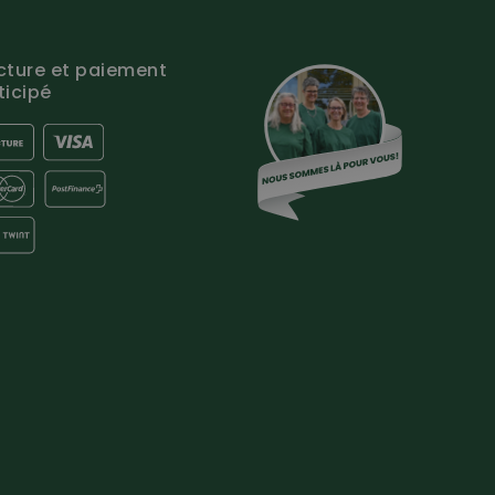
cture et paiement
ticipé