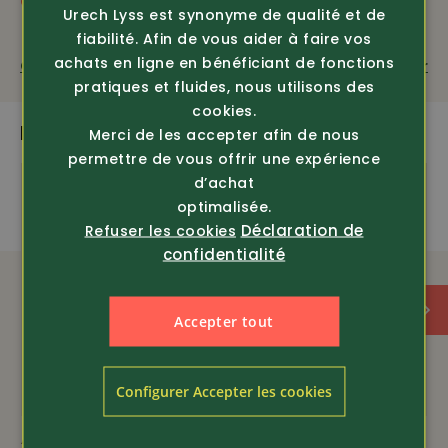
Classe de protection
Urech Lyss est synonyme de qualité et de
fiabilité. Afin de vous aider à faire vos
Classe de protection
Classe de protection
S3S
ESD
achats en ligne en bénéficiant de fonctions
Questions sur le produit
Recommander
pratiques et fluides, nous utilisons des
cookies.
PLUS DE PRODUITS PASSIONNANTS
Merci de les accepter afin de nous
permettre de vous offrir une expérience
d’achat
optimalisée.
Déclaration de
Refuser les cookies
confidentialité
Accepter tout
Configurer Accepter les cookies
Article 446710
Article 445810