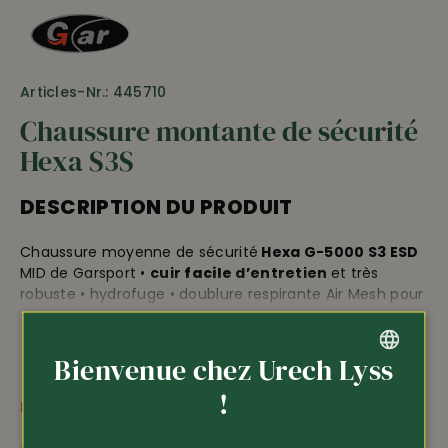
Articles-Nr.: 445710
Chaussure montante de sécurité
Hexa S3S
DESCRIPTION DU PRODUIT
Chaussure moyenne de sécurité
Hexa G-5000 S3 ESD
MID de Garsport •
cuir
facile
d’entretien
et très
robuste • hydrofuge • doublure respirante Air Mesh pour
un climat intérieur agréable • lit plantaire amovible •
protection des orteils en alu • anti-perforation
composite • semelle résistant aux huiles • antistatique •
Bienvenue chez Urech Lyss
semelle intermédiaire amortissante • poids env.
GERMAN
!
625 g/chaussure •
EN ISO 20345 S3 HRO SRC ESD
PLUS D'INFORMATIONS
FRENCH