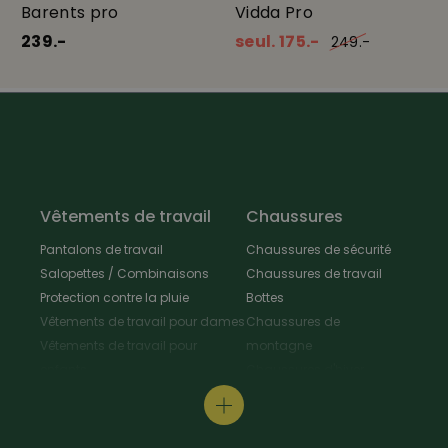
Barents pro
Vidda Pro
239.-
seul. 175.-
249.-
Vêtements de travail
Chaussures
Pantalons de travail
Chaussures de sécurité
Salopettes / Combinaisons
Chaussures de travail
Protection contre la pluie
Bottes
Vêtements de travail pour dames
Chaussures de
Vêtements de travail pour
montagne
enfants
Chaussures d'hiver
Vestes de travail
Chaussures polyvalentes
Tabliers & Manteaux de travail
Chaussures de
Chemises de travail
randonnée