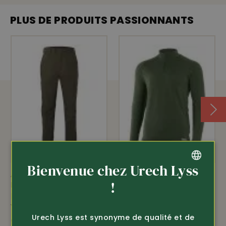
PLUS DE PRODUITS PASSIONNANTS
Bienvenue chez Urech Lyss
Article 361525
Article 360124
GERMAN
!
Pinewood
Lasting
Pantalon de plein air
Shirt à manches
FRENCH
Voss (5077)
longues en mérinos
Urech Lyss est synonyme de qualité et de
Wary
98.-