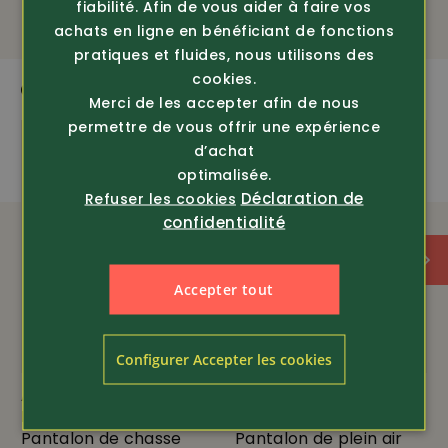
fiabilité. Afin de vous aider à faire vos
159.-
achats en ligne en bénéficiant de fonctions
pratiques et fluides, nous utilisons des
cookies.
QUI CORRESPOND
Merci de les accepter afin de nous
permettre de vous offrir une expérience
d’achat
optimalisée.
Déclaration de
Refuser les cookies
confidentialité
Accepter tout
Configurer Accepter les cookies
Article 303125
Article 301412
Fjällräven
Fjällräven
Pantalon de chasse
Pantalon de plein air