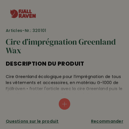
Articles-Nr.: 320101
Cire d’imprégnation Greenland
Wax
DESCRIPTION DU PRODUIT
Cire Greenland écologique pour l’imprégnation de tous
les vêtements et accessoires, en matériau G-1000 de
Fjällräven • frotter l'article avec la cire Greenland puis le
chauffer avec la cire •
améliore la résistance aux
intempéries du matériau G-1000
• un emploi régulier
de la cire est recommandé pour une longue
préservation de la qualité • matériau: cire d’abeille et
paraffine
Questions sur le produit
Recommander