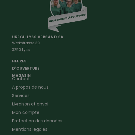
Accessoires
Vetements Outdoor Enfants
Vetements Outdoor Femmes
Professions
Maison & Ferme
Vêtements de peintre
Anti-rongeurs
URECH LYSS VERSAND SA
Werkstrasse 39
Vêtements de menuisier
Anti-insectes
3250 Lyss
Vêtements d'ouvrier
Montres & Stations
Agriculture
météorologiques
HEURES
Ramoneur
Lampes de poche &
D'OUVERTURE
Vêtements forestiers
Jumelles
MAGASIN
Contact
Vêtements de signalisation
Pour la ferme & le jardin
À propos de nous
Jardinage
Pour la maison
Plombier
Produits de soin
Services
Electricien
Peau de mouton
Livraison et envoi
Vêtements de logistique
Bon cadeau
Mon compte
Vêtements d'entreprise
Protection des données
Mentions légales