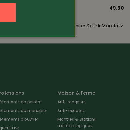
l. 89.-
Article 290310
49.80
119.-
 lot de 2
Couteau Companion Spark Morakniv
rofessions
Maison & Ferme
êtements de peintre
Anti-rongeurs
êtements de menuisier
Anti-insectes
êtements d'ouvrier
Montres & Stations
météorologiques
griculture