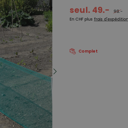
seul. 49.-
98.-
En CHF plus
frais d'expéditio
Complet