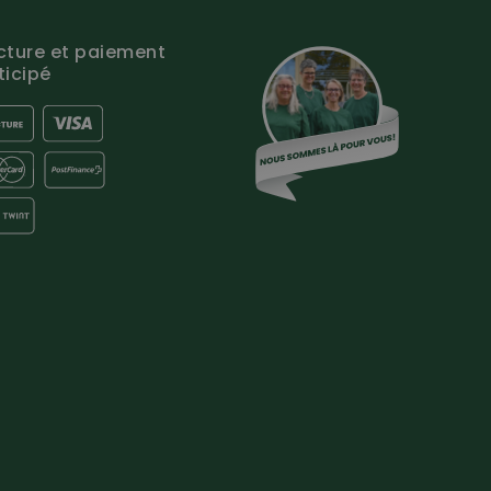
cture et paiement
ticipé