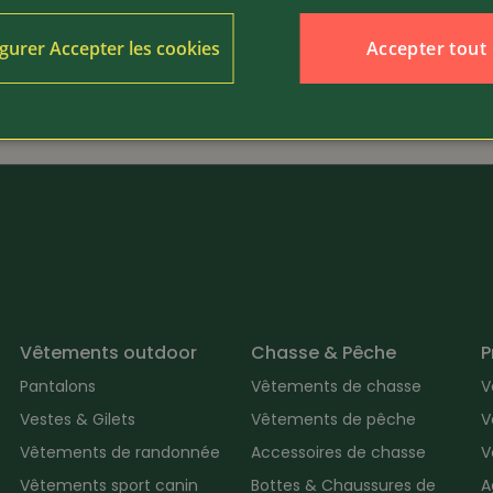
dès 45.-
Article 374623
seu
Accepter tout
gurer Accepter les cookies
ettoyage universel
Répulsif solaire Tedura en
Vêtements outdoor
Chasse & Pêche
P
Pantalons
Vêtements de chasse
V
Vestes & Gilets
Vêtements de pêche
V
Vêtements de randonnée
Accessoires de chasse
V
Vêtements sport canin
Bottes & Chaussures de
A