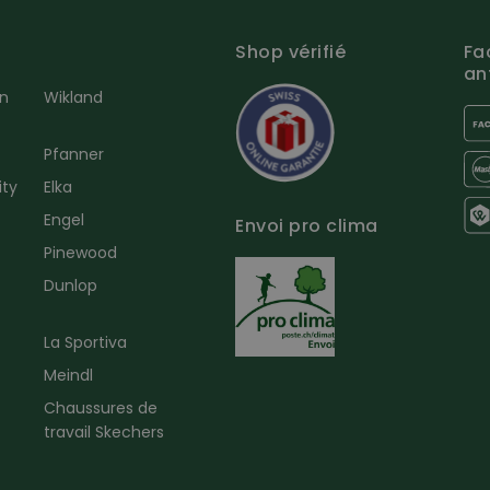
Shop vérifié
Fa
an
en
Wikland
Pfanner
ity
Elka
Engel
Envoi pro clima
r
Pinewood
Dunlop
La Sportiva
Meindl
Chaussures de
travail Skechers