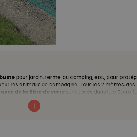
obuste
pour jardin, ferme, au camping, etc., pour protég
 pour les animaux de compagnie. Tous les 2 mètres, des
avec de la fibre de verre
sont tissés dans la clôture (au
porter
• longueur 20 m • hauteur de la clôture 80 cm • 
ec oeillets • non-conducteur • fabriquée en Allemagne •