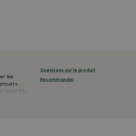
Questions sur le produit
er les
Recommander
 piquets
 total 11) •
maillage
 couleur: