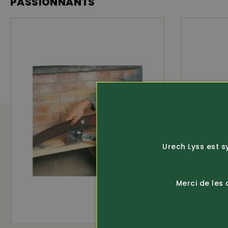
PASSIONNANTS
Urech Lyss est s
Merci de les