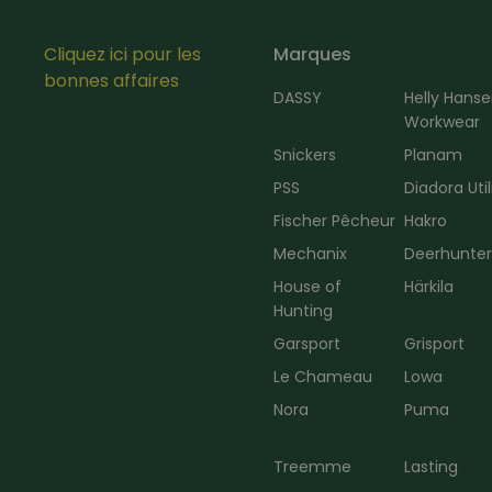
Cliquez ici pour les
Marques
bonnes affaires
DASSY
Helly Hans
Workwear
Snickers
Planam
PSS
Diadora Util
Fischer Pêcheur
Hakro
Mechanix
Deerhunte
House of
Härkila
Hunting
Garsport
Grisport
Le Chameau
Lowa
Nora
Puma
Treemme
Lasting