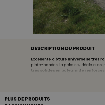
DESCRIPTION DU PRODUIT
Excellente
clôture universelle très r
plate-bandes, la pelouse, idéale aussi
très solides en polyamide renforcés 
poids seulement 2,5 kg,
facile à trans
env. 0,5 x 0,5 cm • têtes de piquets av
vert.
PLUS DE PRODUITS