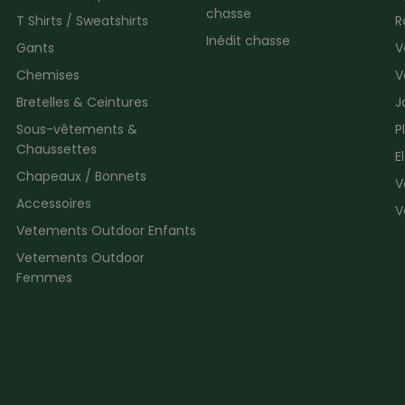
chasse
T Shirts / Sweatshirts
R
Inédit chasse
Gants
V
Chemises
V
Bretelles & Ceintures
J
Sous-vêtements &
P
Chaussettes
E
Chapeaux / Bonnets
V
Accessoires
V
Vetements Outdoor Enfants
Vetements Outdoor
Femmes