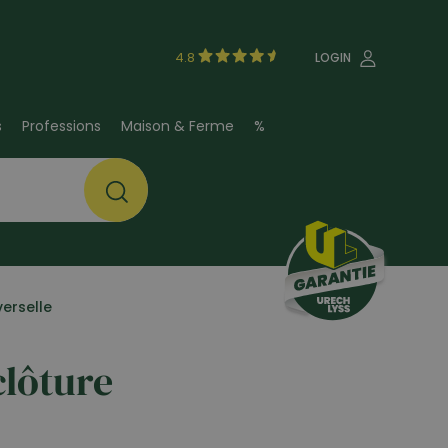
4.8
LOGIN
s
Professions
Maison & Ferme
%
verselle
clôture