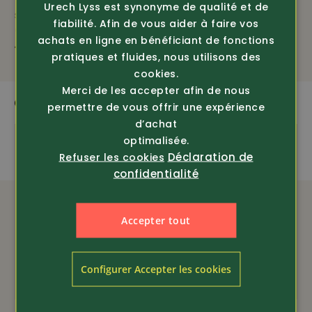
Urech Lyss est synonyme de qualité et de
stretch AllroundWork
59.80
fiabilité. Afin de vous aider à faire vos
(1...
achats en ligne en bénéficiant de fonctions
185.-
pratiques et fluides, nous utilisons des
cookies.
Merci de les accepter afin de nous
QUI CORRESPOND
permettre de vous offrir une expérience
d’achat
optimalisée.
Déclaration de
Refuser les cookies
confidentialité
Accepter tout
Configurer Accepter les cookies