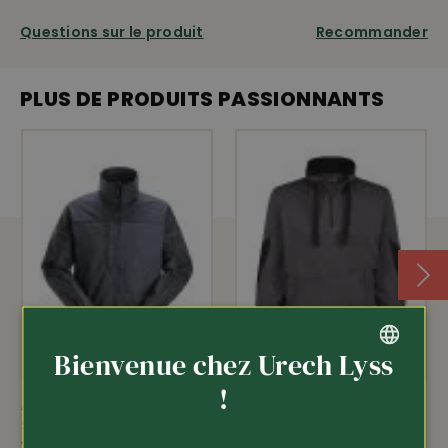
poches latérales • matériel: 73% polyamide, 17% coton •
10% élasthanne • lavable à 60° C
Questions sur le produit
Recommander
PLUS DE PRODUITS PASSIONNANTS
amfori
stretch
Bienvenue chez Urech Lyss
GERMAN
!
Article 368812
Article 342312
FRENCH
Snickers Workwear
DASSY
Veste de travail
Sweat-shirt Stellar