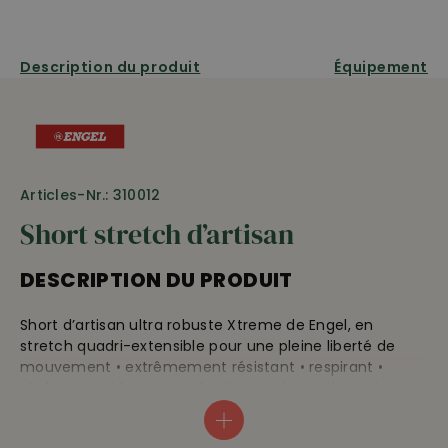
Description du produit
Équipement
Articles-Nr.: 310012
Short stretch d’artisan
DESCRIPTION DU PRODUIT
Short d’artisan ultra robuste Xtreme de Engel, en
stretch quadri-extensible pour une pleine liberté de
mouvement • extrêmement résistant • respirant •
séchage rapide • coupe étroite au niveau des cuisses •
boutons de fixation sur les poches de travail • deux
poches arrière • deux poches de jambe zippées • deux