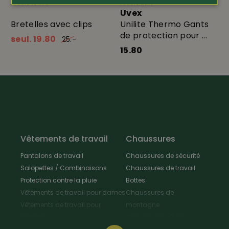
Article 19470
Article 2218
Uvex
Bretelles avec clips
Unilite Thermo Gants
de protection pour ...
seul. 19.80
25.-
15.80
Vêtements de travail
Chaussures
Pantalons de travail
Chaussures de sécurité
Salopettes / Combinaisons
Chaussures de travail
Protection contre la pluie
Bottes
Vêtements de travail pour dames
Chaussures de
Vêtements de travail pour
montagne
enfants
Chaussures d'hiver