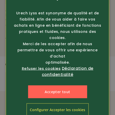
FRENCH
Article 371632
Article 350138
Urech Lyss est synonyme de qualité et de
Helly Hansen
Helly Hansen
fiabilité. Afin de vous aider à faire vos
Workwear
Workwear
achats en ligne en bénéficiant de fonctions
Veste de travail Oxford
Sweater Classic avec
pratiques et fluides, nous utilisons des
Insulated (73370...
logo (79284)
cookies.
129.-
seul. 29.-
69.80
Merci de les accepter afin de nous
permettre de vous offrir une expérience
d’achat
optimalisée.
QUI CORRESPOND
Déclaration de
Refuser les cookies
confidentialité
Accepter tout
Configurer Accepter les cookies