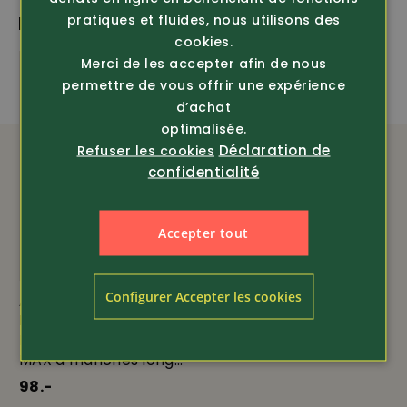
pratiques et fluides, nous utilisons des
PLUS DE PRODUITS PASSIONNANTS
ÉQUIPEMENT
cookies.
Merci de les accepter afin de nous
permettre de vous offrir une expérience
taillée avec bouton décoratif
d’achat
optimalisée.
leichte Cool Max Qualität
Déclaration de
Refuser les cookies
confidentialité
Accepter tout
Configurer Accepter les cookies
Article 273836
Efbe
Blouse edelweiss COOL
MAX à manches long...
98.-