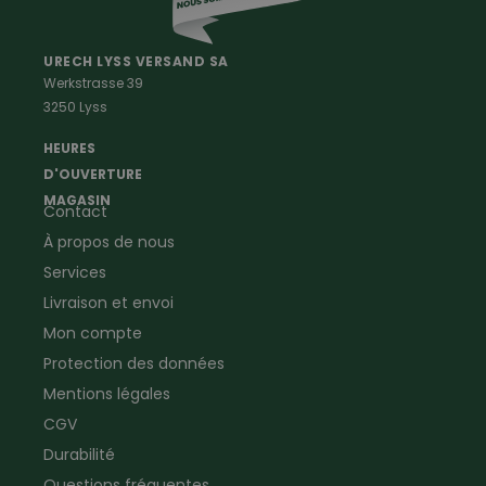
Professions
Maison & Ferme
Vêtements de peintre
Anti-rongeurs
URECH LYSS VERSAND SA
Werkstrasse 39
Vêtements de menuisier
Anti-insectes
3250 Lyss
Vêtements d'ouvrier
Montres & Stations
Agriculture
météorologiques
HEURES
Ramoneur
Lampes de poche &
D'OUVERTURE
Vêtements forestiers
Jumelles
MAGASIN
Contact
Vêtements de signalisation
Pour la ferme & le jardin
À propos de nous
Jardinage
Pour la maison
Plombier
Produits de soin
Services
Electricien
Peau de mouton
Livraison et envoi
Vêtements de logistique
Bon cadeau
Mon compte
Vêtements d'entreprise
Protection des données
Mentions légales
CGV
Durabilité
Questions fréquentes