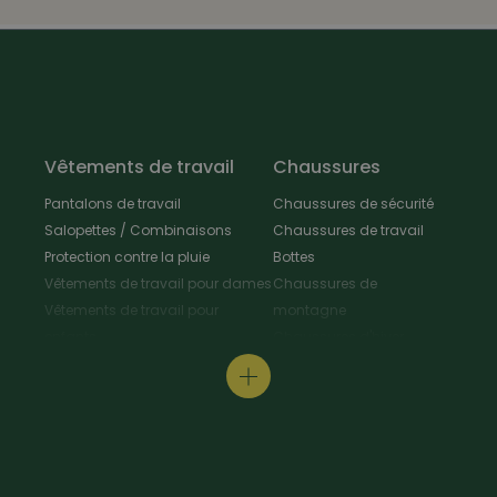
Vêtements de travail
Chaussures
Pantalons de travail
Chaussures de sécurité
Salopettes / Combinaisons
Chaussures de travail
Protection contre la pluie
Bottes
Vêtements de travail pour dames
Chaussures de
Vêtements de travail pour
montagne
enfants
Chaussures d'hiver
Vestes de travail
Chaussures polyvalentes
Tabliers & Manteaux de travail
Chaussures de
Chemises de travail
randonnée
Pull-overs de travail / T-Shirt
Chaussures de cuisine
Protection au travail
Pantoufles
Vêtements de signalisation
Entretien des chaussures