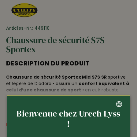
Articles-Nr.: 449110
Chaussure de sécurité S7S
Sportex
DESCRIPTION DU PRODUIT
Chaussure de sécurité Sportex Mid S7S SR
sportive
et légère de Diadora • assure un
confort équivalent à
celui d’une chaussure de sport •
en cuir robuste
avec inserts textiles • renforts supplémentaires dans la
zone du talon et des orteils • embout en aluminium •
anti-perforation: semelle K • 100% imperméable grâce à
Bienvenue chez Urech Lyss
la membrane • semelle résistante à l’usure et
GERMAN
!
antidérapante • semelle intermédiaire amortissante
PLUS D'INFORMATIONS
pour un port ultra confortable • lit plantaire
FRENCH
interchangeable • poids env. 550 g/chaussure •
EN ISO