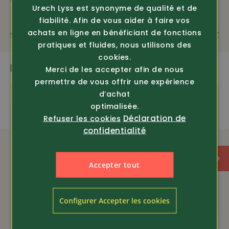
Classe de protection
20345:2022
Urech Lyss est synonyme de qualité et de
fiabilité. Afin de vous aider à faire vos
S3 + 100% imperméaple = S7
achats en ligne en bénéficiant de fonctions
Questions sur le produit
Recommander
Les normes en vigueur concernant les chaussures de
pratiques et fluides, nous utilisons des
sécurité ont été révisées. S7 est la nouvelle
cookies.
certification pour les chaussures S3 100 %
PLUS DE PRODUITS PASSIONNANTS
Merci de les accepter afin de nous
imperméables.
permettre de vous offrir une expérience
Inédit
Inédit
d’achat
optimalisée.
Classe de protection
imperméable
Déclaration de
Refuser les cookies
S7S
confidentialité
Accepter tout
Configurer Accepter les cookies
Article 452510
Article 451624