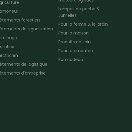
météorologiques
griculture
Lampes de poche &
amoneur
Jumelles
êtements forestiers
Pour la ferme & le jardin
êtements de signalisation
Pour la maison
ardinage
Produits de soin
lombier
Peau de mouton
lectricien
Bon cadeau
êtements de logistique
êtements d'entreprise