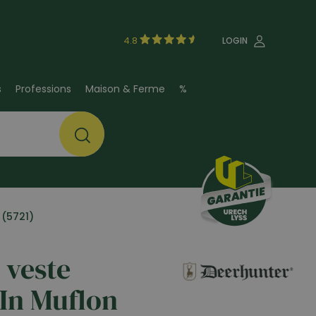
4.8
LOGIN
s
Professions
Maison & Ferme
%
 (5721)
 veste
-In Muflon