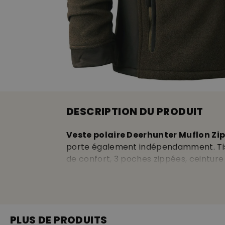
DESCRIPTION DU PRODUIT
Veste polaire Deerhunter Muflon Zip
porte également indépendamment. Tis
de confort, 3 poches zippées, ceinture
100% polyester.
PLUS DE PRODUITS
Respirant
a