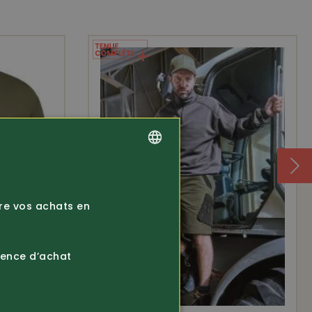
GERMAN
FRENCH
ire vos achats en
ience d’achat