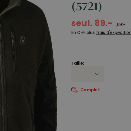
(5721)
seul. 89.-
119.-
En CHF plus
frais d'expéditio
Taille:
Complet