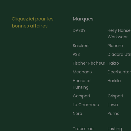
Cliquez ici pour les
Marques
bonnes affaires
DASSY
Helly Hans
Workwear
Snickers
Planam
PSS
Diadora Util
Fischer Pêcheur
Hakro
Mechanix
Deerhunte
House of
Härkila
Hunting
Garsport
Grisport
Le Chameau
Lowa
Nora
Puma
Treemme
Lasting