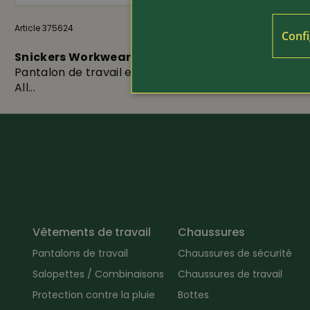
Article 375624
125.-
Article 200224
Confi
Snickers Workwear
Hakro
Pantalon de travail en stretch léger
Sweatshirt 
All...
Vêtements de travail
Chaussures
Pantalons de travail
Chaussures de sécurité
Salopettes / Combinaisons
Chaussures de travail
Protection contre la pluie
Bottes