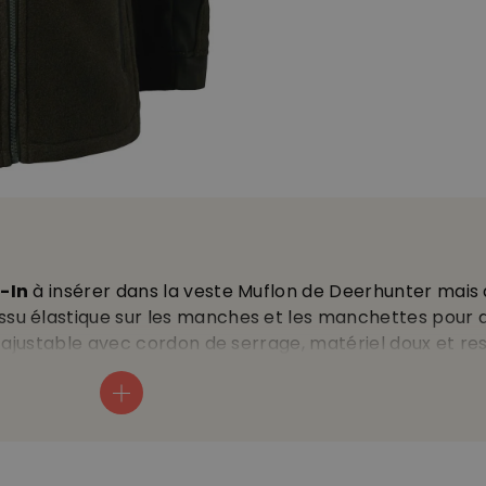
-In
à insérer dans la veste Muflon de Deerhunter mais 
su élastique sur les manches et les manchettes pour
 ajustable avec cordon de serrage, matériel doux et res
mfori