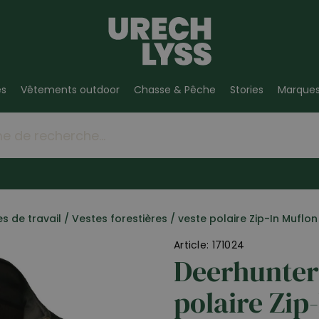
es
Vêtements outdoor
Chasse & Pêche
Stories
Marque
s de travail
/
Vestes forestières
/
veste polaire Zip-In Muflon
Article: 171024
Deerhunter
polaire Zip