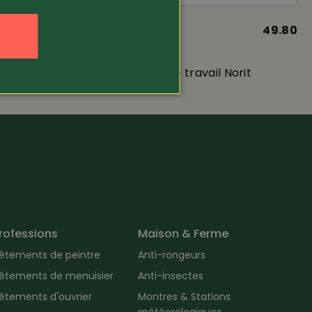
29.80
Article 321524
49.80
Planam
er
Short stretch de travail Norit
rofessions
Maison & Ferme
êtements de peintre
Anti-rongeurs
êtements de menuisier
Anti-insectes
êtements d'ouvrier
Montres & Stations