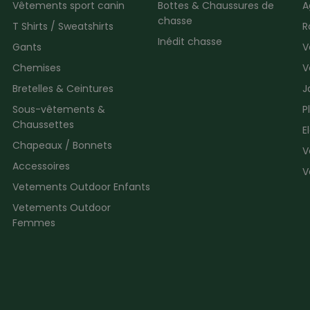
Vêtements sport canin
Bottes & Chaussures de
A
chasse
T Shirts / Sweatshirts
R
Inédit chasse
Gants
V
Chemises
V
Bretelles & Ceintures
J
Sous-vêtements &
P
Chaussettes
E
Chapeaux / Bonnets
V
Accessoires
V
Vetements Outdoor Enfants
Vetements Outdoor
Femmes