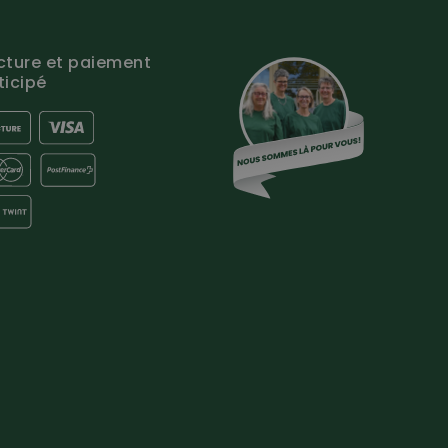
cture et paiement
ticipé