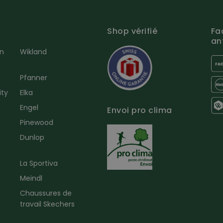
Shop vérifié
Fa
an
en
Wikland
Pfanner
ity
Elka
Engel
Envoi pro clima
r
Pinewood
Dunlop
La Sportiva
Meindl
Chaussures de
travail Skechers