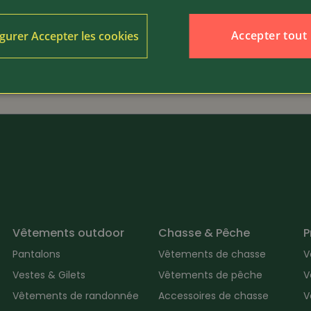
49.80
Article 374424
Accepter tout
gurer Accepter les cookies
Deerhunter
d’entretien facile
T-Shirt Jaxon avec sangli
Vêtements outdoor
Chasse & Pêche
P
Pantalons
Vêtements de chasse
V
Vestes & Gilets
Vêtements de pêche
V
Vêtements de randonnée
Accessoires de chasse
V