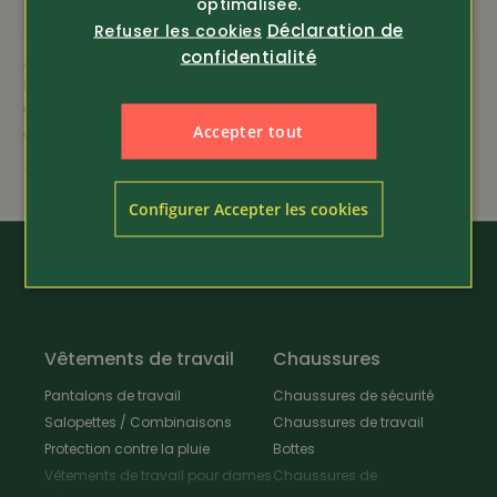
optimalisée.
Déclaration de
Refuser les cookies
confidentialité
imperméable
coupe-vent
Article 384511
Article 384443
Pfanner
Pfanner
Gant de protection
Sac à dos Dry Workbag
Accepter tout
contre les épines
Robuste
139.-
39.80
Configurer Accepter les cookies
Vêtements de travail
Chaussures
Pantalons de travail
Chaussures de sécurité
Salopettes / Combinaisons
Chaussures de travail
Protection contre la pluie
Bottes
Vêtements de travail pour dames
Chaussures de