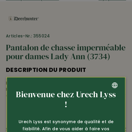
Articles-Nr.: 355024
Pantalon de chasse imperméable
pour dames Lady Ann (3734)
DESCRIPTION DU PRODUIT
Pantalon de chasse
pour dames
100% imperméable
Lady Ann
de Deerhunter •
applications en stretch
Bienvenue chez Urech Lyss
quadri-extensible
pour plus de liberté de mouvement
GERMAN
!
•
zips d’aération latéraux
• coupe féminine • robuste
et élastique, ultra confortable • ceinture avec
FRENCH
élastiques latéraux • 2 poches latérales • 1 poche arrière
zippée, 2 poches de jambe • genoux ergonomiques
Urech Lyss est synonyme de qualité et de
préformés • bas des jambes réglable • longueur
fiabilité. Afin de vous aider à faire vos
Questions sur le produit
Recommander