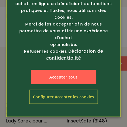
d’entrejambe env. 81 cm • 65% polyester, 35% coton,
achats en ligne en bénéficiant de fonctions
applications stretch: 90% polyester, 10% élasthanne •
pratiques et fluides, nous utilisons des
colonne d’eau 5000 mm, 3000 g de respirabilité,
PLUS DE PRODUITS PASSIONNANTS
cookies.
coutures soudées, coupe-vent
Merci de les accepter afin de nous
permettre de vous offrir une expérience
d’achat
amfori
OEKO-TEX
optimalisée.
Déclaration de
Refuser les cookies
confidentialité
stretch
imperméable
Accepter tout
Configurer Accepter les cookies
Article 365324
Article 371124
Deerhunter
Pinewood
Veste en tricot polaire
Sweater pour dames
Lady Sarek pour ...
InsectSafe (3148)