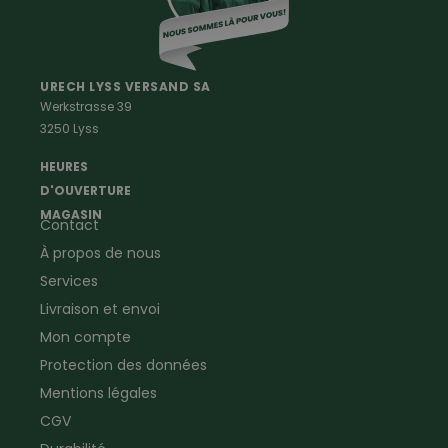
Vetements Outdoor Femmes
Professions
Maison & Ferme
Vêtements de peintre
Anti-rongeurs
URECH LYSS VERSAND SA
Werkstrasse 39
Vêtements de menuisier
Anti-insectes
3250 Lyss
Vêtements d'ouvrier
Montres & Stations
Agriculture
météorologiques
HEURES
Ramoneur
Lampes de poche &
D'OUVERTURE
Vêtements forestiers
Jumelles
MAGASIN
Contact
Vêtements de signalisation
Pour la ferme & le jardin
À propos de nous
Jardinage
Pour la maison
Plombier
Produits de soin
Services
Electricien
Peau de mouton
Livraison et envoi
Vêtements de logistique
Bon cadeau
Mon compte
Vêtements d'entreprise
Protection des données
Mentions légales
CGV