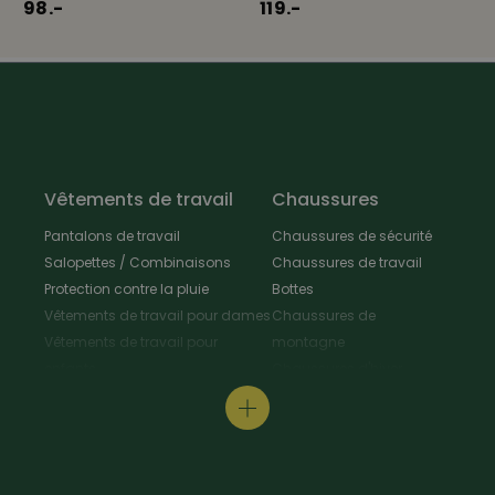
98.-
119.-
Vêtements de travail
Chaussures
Pantalons de travail
Chaussures de sécurité
Salopettes / Combinaisons
Chaussures de travail
Protection contre la pluie
Bottes
Vêtements de travail pour dames
Chaussures de
Vêtements de travail pour
montagne
enfants
Chaussures d'hiver
Vestes de travail
Chaussures polyvalentes
Tabliers & Manteaux de travail
Chaussures de
Chemises de travail
randonnée
Pull-overs de travail / T-Shirt
Chaussures de cuisine