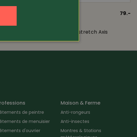
32.80
Article 267743
79.-
DASSY
Short de travail stretch Axis
rofessions
Maison & Ferme
êtements de peintre
Anti-rongeurs
êtements de menuisier
Anti-insectes
êtements d'ouvrier
Montres & Stations