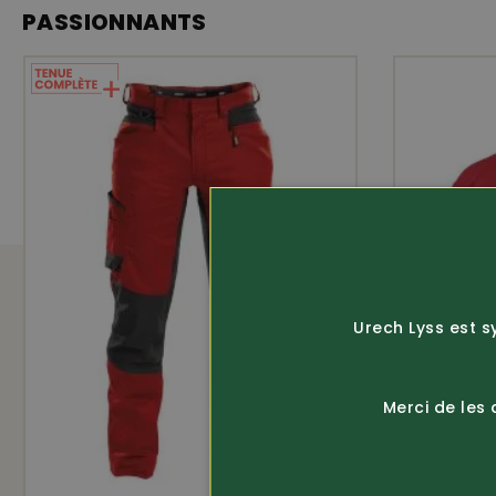
compartiment à crayons • poche intér
PASSIONNANTS
intérieures qui protègent contre le ven
ajustables
amfori
OEK
coupe-vent
Urech Lyss est s
ÉQUIPEMENT
Merci de les
colonne d’eau 10'000 mm
coutures soudées