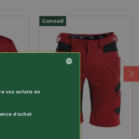
chettes
nets
Conseil
ble
GERMAN
FRENCH
ire vos achats en
ience d’achat
m²