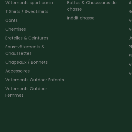
Vêtements sport canin
Bottes & Chaussures de
A
chasse
T Shirts / Sweatshirts
R
Inédit chasse
Gants
V
Chemises
V
Bretelles & Ceintures
J
Sous-vêtements &
P
Chaussettes
E
Chapeaux / Bonnets
V
Accessoires
V
Vetements Outdoor Enfants
Vetements Outdoor
Femmes