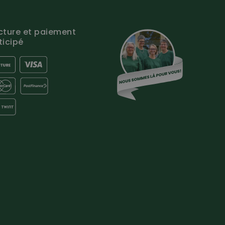
cture et paiement
ticipé