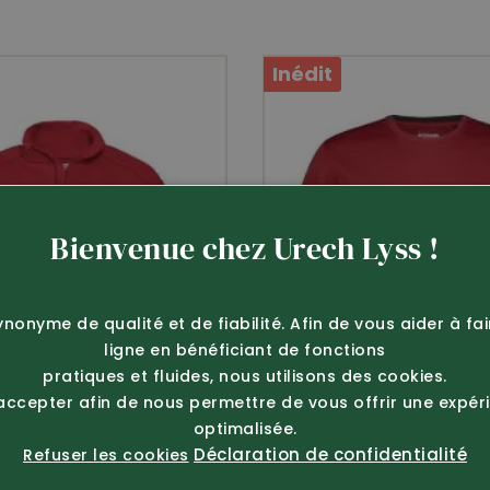
ieure pour mobile zippée amortissant les chocs • man
t • dos rallongé, longueur env. 76 cm • ceinture et poig
Inédit
O-TEX
stretch
imperméa
Bienvenue chez Urech Lyss !
ynonyme de qualité et de fiabilité. Afin de vous aider à fa
ligne en bénéficiant de fonctions
pratiques et fluides, nous utilisons des cookies.
 accepter afin de nous permettre de vous offrir une expér
8'000g/m²/24 d’activité respirante
optimalisée.
Déclaration de confidentialité
Refuser les cookies
88% polyamide, 12% élasthanne, 200 g/