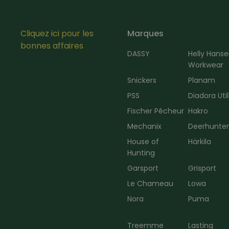
Cliquez ici pour les
Marques
bonnes affaires
DASSY
Helly Hans
Workwear
Snickers
Planam
PSS
Diadora Util
Fischer Pêcheur
Hakro
Mechanix
Deerhunte
House of
Härkila
Hunting
Garsport
Grisport
Le Chameau
Lowa
Nora
Puma
Treemme
Lasting