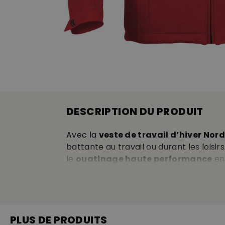
DESCRIPTION DU PRODUIT
Avec la
veste de travail d’hiver Nor
battante au travail ou durant les loisirs
le
ouatinage haute performance
en 
effet volumineux excessif • stretch q
confortables • matière très solide rési
discrets réflecteurs latéraux sur les 
• capuche amovible munie d’un cordon é
PLUS DE PRODUITS
deux zippées • poche zippée au poigne