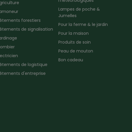
météorologiques
griculture
Lampes de poche &
amoneur
Jumelles
êtements forestiers
Pour la ferme & le jardin
êtements de signalisation
Pour la maison
ardinage
Produits de soin
lombier
Peau de mouton
lectricien
Bon cadeau
êtements de logistique
êtements d'entreprise