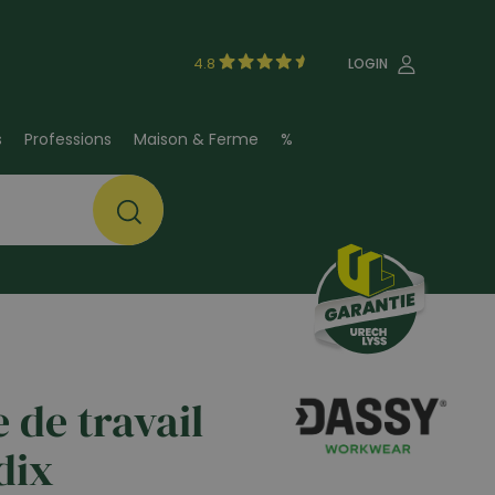
4.8
LOGIN
s
Professions
Maison & Ferme
%
 de travail
dix