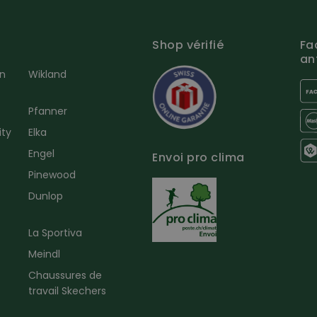
Shop vérifié
Fa
an
en
Wikland
Pfanner
ity
Elka
Engel
Envoi pro clima
r
Pinewood
Dunlop
La Sportiva
Meindl
Chaussures de
travail Skechers