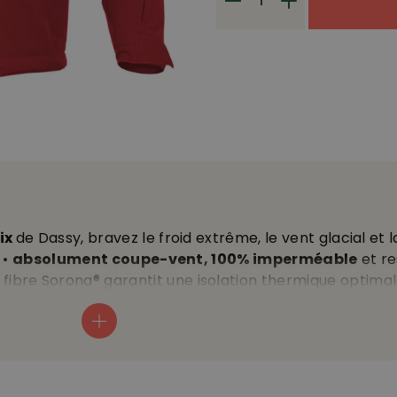
dix
de Dassy, bravez le froid extrême, le vent glacial et l
 •
absolument coupe-vent, 100% imperméable
et re
fibre Sorona® garantit une isolation thermique optima
uadri-extensible et manches de forme ergonomique ultr
stant à l’usure • doublure stretch aussi légère qu’agréab
manches, les épaules et dans le dos • zip avec protecti
lastique • 2 poches latérales et poche poitrine extérie
t gauche • poche poitrine intérieure zippée complétée