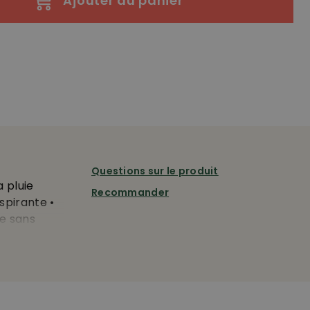
Ajouter au panier
Questions sur le produit
a pluie
Recommander
spirante •
le sans
a
le •
on du menton
ure, les
 par un