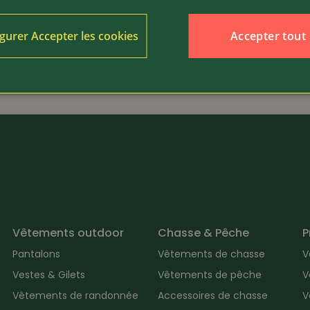
dès 39.80
Article 387043
Accepter tout
gurer Accepter les cookies
DASSY
 Felix
T-shirt fonctionnel Nexus
Vêtements outdoor
Chasse & Pêche
P
Pantalons
Vêtements de chasse
V
Vestes & Gilets
Vêtements de pêche
V
Vêtements de randonnée
Accessoires de chasse
V