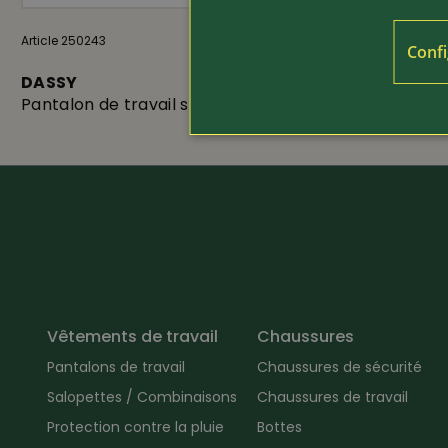
Article 250243
95.-
Article 155643
Confi
DASSY
DASSY
Pantalon de travail stretch Helix
Sweat-shirt
Vêtements de travail
Chaussures
Pantalons de travail
Chaussures de sécurité
Salopettes / Combinaisons
Chaussures de travail
Protection contre la pluie
Bottes