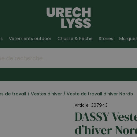
es
Vêtements outdoor
Chasse & Pêche
Stories
Marque
s de travail
/
Vestes d'hiver
/
Veste de travail d’hiver Nordix
Article: 307943
DASSY Veste
d’hiver Nor