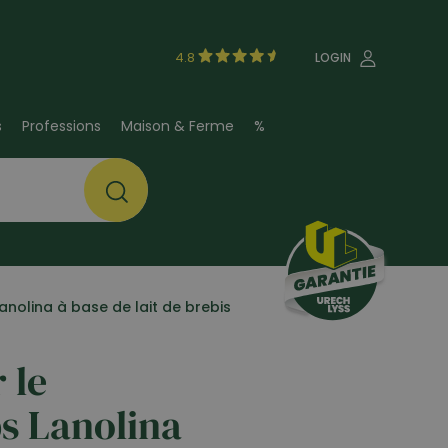
4.8
LOGIN
s
Professions
Maison & Ferme
%
nolina à base de lait de brebis
 le
s Lanolina