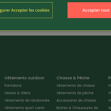
Accepter tout
gurer Accepter les cookies
29.80
Article 19290
ait de brebis 4 pièces
Savon de glycérine, 5 piè
Vêtements outdoor
Chasse & Pêche
P
Pantalons
Vêtements de chasse
V
Vestes & Gilets
Vêtements de pêche
V
Vêtements de randonnée
Accessoires de chasse
V
Vêtements sport canin
Bottes & Chaussures de
A