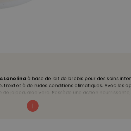
ps Lanolina
à base de lait de brebis pour des soins inte
 froid et à de rudes conditions climatiques. Avec les a
ile de jojoba, aloe vera. Possède une action nourrissante,
çures et la peau sèche et squameuse, 120 ml.