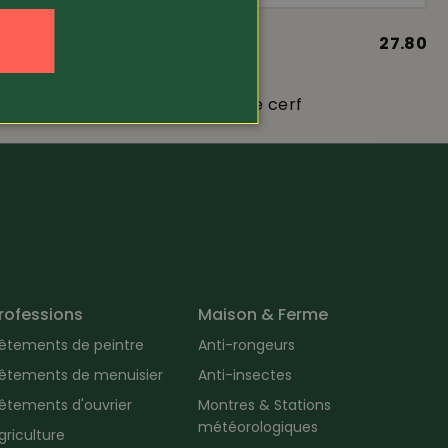
25.80
Article 232701
27.80
ces
Baume de suif de cerf
rofessions
Maison & Ferme
êtements de peintre
Anti-rongeurs
êtements de menuisier
Anti-insectes
êtements d'ouvrier
Montres & Stations
météorologiques
griculture