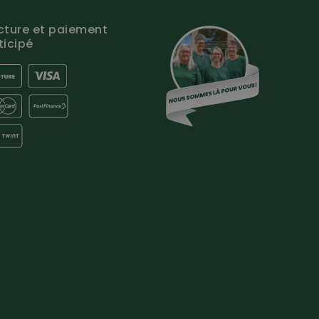
cture et paiement
ticipé