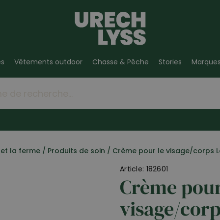
es
Vêtements outdoor
Chasse & Pêche
Stories
Marque
et la ferme
/
Produits de soin
/
Crème pour le visage/corps La
Article: 182601
Crème pour
visage/corp