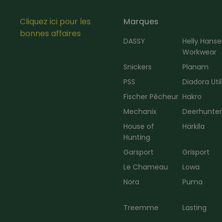
Cliquez ici pour les
Marques
bonnes affaires
DASSY
Helly Hans
Workwear
Snickers
Planam
PSS
Diadora Util
Fischer Pêcheur
Hakro
Mechanix
Deerhunte
House of
Härkila
Hunting
Garsport
Grisport
Le Chameau
Lowa
Nora
Puma
Treemme
Lasting