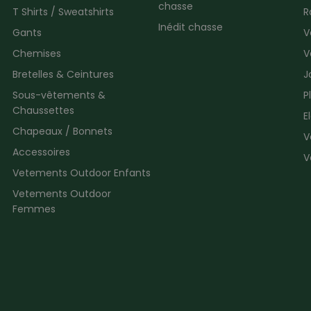
chasse
T Shirts / Sweatshirts
R
Inédit chasse
Gants
V
Chemises
V
Bretelles & Ceintures
J
Sous-vêtements &
P
Chaussettes
E
Chapeaux / Bonnets
V
Accessoires
V
Vetements Outdoor Enfants
Vetements Outdoor
Femmes