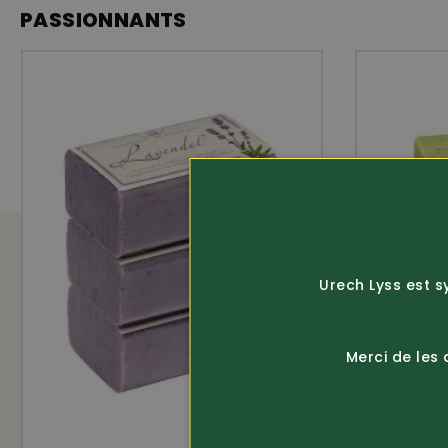
avec aloe vera
PASSIONNANTS
huile de jojoba
Urech Lyss est s
Merci de les