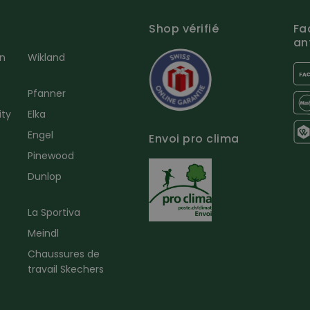
Shop vérifié
Fa
an
en
Wikland
Pfanner
ity
Elka
Engel
Envoi pro clima
r
Pinewood
Dunlop
La Sportiva
Meindl
Chaussures de
travail Skechers