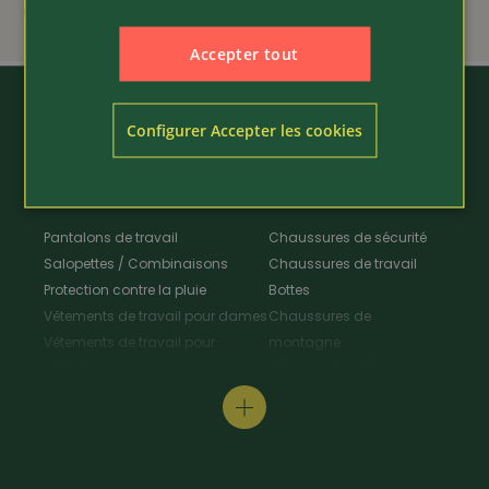
69.80
Accepter tout
Configurer Accepter les cookies
Vêtements de travail
Chaussures
Pantalons de travail
Chaussures de sécurité
Salopettes / Combinaisons
Chaussures de travail
Protection contre la pluie
Bottes
Vêtements de travail pour dames
Chaussures de
Vêtements de travail pour
montagne
enfants
Chaussures d'hiver
Vestes de travail
Chaussures polyvalentes
Tabliers & Manteaux de travail
Chaussures de
Chemises de travail
randonnée
Pull-overs de travail / T-Shirt
Chaussures de cuisine