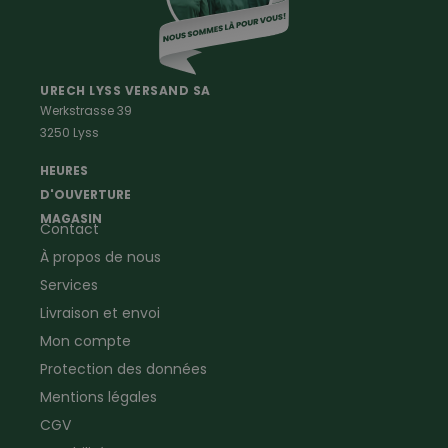
Vetements Outdoor Femmes
Professions
Maison & Ferme
Vêtements de peintre
Anti-rongeurs
URECH LYSS VERSAND SA
Werkstrasse 39
Vêtements de menuisier
Anti-insectes
3250 Lyss
Vêtements d'ouvrier
Montres & Stations
Agriculture
météorologiques
HEURES
Ramoneur
Lampes de poche &
D'OUVERTURE
Vêtements forestiers
Jumelles
MAGASIN
Contact
Vêtements de signalisation
Pour la ferme & le jardin
À propos de nous
Jardinage
Pour la maison
Plombier
Produits de soin
Services
Electricien
Peau de mouton
Livraison et envoi
Vêtements de logistique
Bon cadeau
Mon compte
Vêtements d'entreprise
Protection des données
Mentions légales
CGV