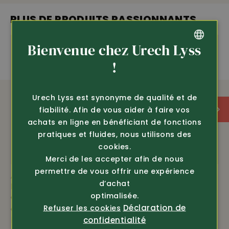
PLUS DE PRODUITS PASSIONNANTS
Bienvenue chez Urech Lyss
GERMAN
!
FRENCH
Urech Lyss est synonyme de qualité et de
fiabilité. Afin de vous aider à faire vos
achats en ligne en bénéficiant de fonctions
pratiques et fluides, nous utilisons des
cookies.
Merci de les accepter afin de nous
permettre de vous offrir une expérience
Article 7095
Article 7092
d’achat
Efbe
Efbe
optimalisée.
Chemise Oxford haut
Gilet edelweiss
Déclaration de
Refuser les cookies
de gamme à manches
69.80
l...
confidentialité