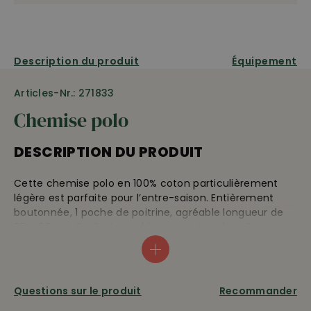
Description du produit
Équipement
Articles-Nr.: 271833
Chemise polo
DESCRIPTION DU PRODUIT
Cette chemise polo en 100% coton particulièrement
légère est parfaite pour l’entre-saison. Entièrement
boutonnée, 1 poche de poitrine, agréable longueur de
85 – 90 cm. Facile à combiner avec tous les vêtements
(jusqu’à épuisement du stock). Couleur : Marine/brun
Questions sur le produit
Recommander