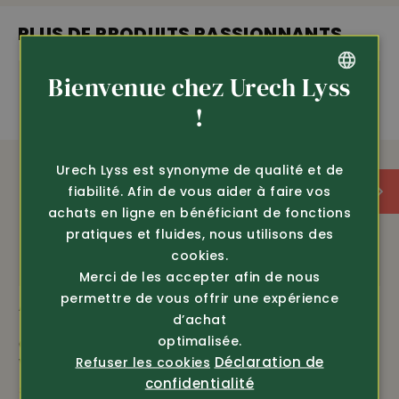
PLUS DE PRODUITS PASSIONNANTS
Bienvenue chez Urech Lyss
GERMAN
!
FRENCH
Urech Lyss est synonyme de qualité et de
fiabilité. Afin de vous aider à faire vos
achats en ligne en bénéficiant de fonctions
pratiques et fluides, nous utilisons des
cookies.
Merci de les accepter afin de nous
permettre de vous offrir une expérience
Article 19948
Article 7095
d’achat
Efbe
optimalisée.
Chaussettes de travail
Chemise Oxford haut
Déclaration de
Refuser les cookies
Worker 3 paires
de gamme à manches
l...
confidentialité
seul. 19.80
24.80