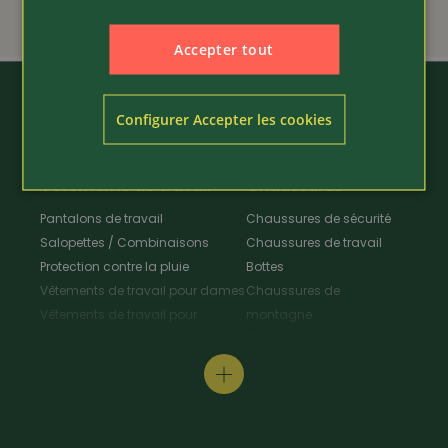
69.80
Accepter tout
Configurer Accepter les cookies
Vêtements de travail
Chaussures
Pantalons de travail
Chaussures de sécurité
Salopettes / Combinaisons
Chaussures de travail
Protection contre la pluie
Bottes
Vêtements de travail pour dames
Chaussures de
Vêtements de travail pour
montagne
enfants
Chaussures d'hiver
Vestes de travail
Chaussures polyvalentes
Tabliers & Manteaux de travail
Chaussures de
Chemises de travail
randonnée
Pull-overs de travail / T-Shirt
Chaussures de cuisine