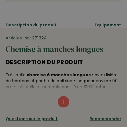
Description du produit
Équipement
Articles-Nr.: 271324
Chemise à manches longues
DESCRIPTION DU PRODUIT
Très belle
chemise à manches longues
• avec lisière
de boutons et poche de poitrine • longueur environ 90
cm • très belle et agréable qualité en 100% coton.
Couleur: Olive/vert
Tailles:
40 = 39/40, 42 = 41/42, 44=43/44, 46 = 45/46, 48 =
47/48, 50 = 49/50
Questions sur le produit
Recommander