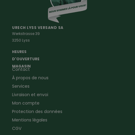
Vetements Outdoor Femmes
Professions
Maison & Ferme
Vêtements de peintre
Anti-rongeurs
URECH LYSS VERSAND SA
Werkstrasse 39
Vêtements de menuisier
Anti-insectes
3250 Lyss
Vêtements d'ouvrier
Montres & Stations
Agriculture
météorologiques
HEURES
Ramoneur
Lampes de poche &
D'OUVERTURE
Vêtements forestiers
Jumelles
MAGASIN
Contact
Vêtements de signalisation
Pour la ferme & le jardin
À propos de nous
Jardinage
Pour la maison
Plombier
Produits de soin
Services
Electricien
Peau de mouton
Livraison et envoi
Vêtements de logistique
Bon cadeau
Mon compte
Vêtements d'entreprise
Protection des données
Mentions légales
CGV