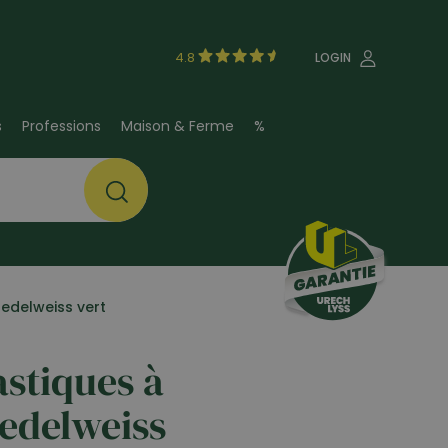
4.8
LOGIN
s
Professions
Maison & Ferme
%
 edelweiss vert
astiques à
 edelweiss