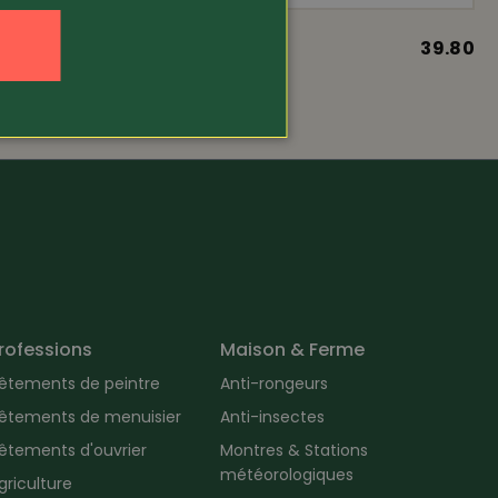
19.80
Article 19328
39.80
e et lui
Ceinture en cuir
rofessions
Maison & Ferme
êtements de peintre
Anti-rongeurs
êtements de menuisier
Anti-insectes
êtements d'ouvrier
Montres & Stations
météorologiques
griculture