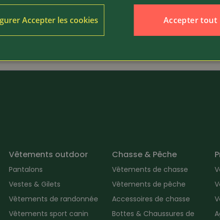
Accepter tout
gurer Accepter les cookies
29.80
Article 19393
astique
Ceinture élastique pour ell
Vêtements outdoor
Chasse & Pêche
P
Pantalons
Vêtements de chasse
V
Vestes & Gilets
Vêtements de pêche
V
Vêtements de randonnée
Accessoires de chasse
V
Vêtements sport canin
Bottes & Chaussures de
A