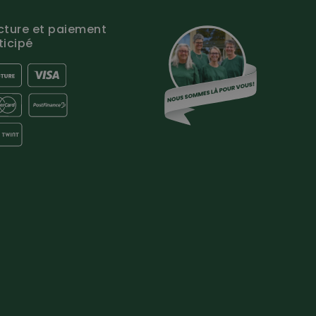
cture et paiement
ticipé