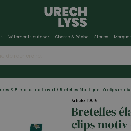
es
Vêtements outdoor
Chasse & Pêche
Stories
Marque
ures & Bretelles de travail
/
Bretelles élastiques à clips motiv
Article: 19016
Bretelles él
clips motiv