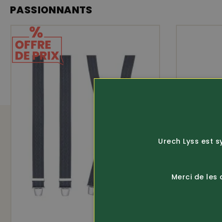
ÉQUIPEMENT
PASSIONNANTS
avec clips
clips ultra solides
Urech Lyss est s
Merci de les