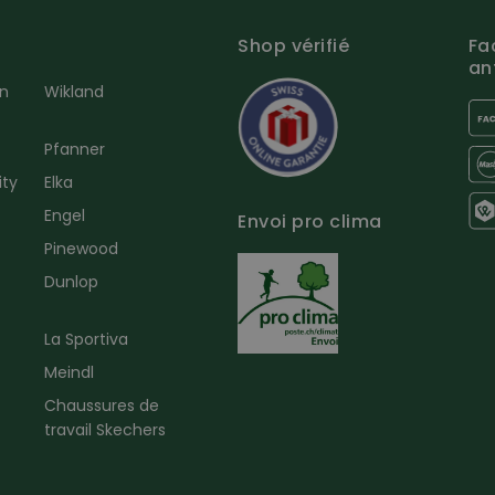
Shop vérifié
Fa
an
en
Wikland
Pfanner
ity
Elka
Engel
Envoi pro clima
r
Pinewood
Dunlop
La Sportiva
Meindl
Chaussures de
travail Skechers