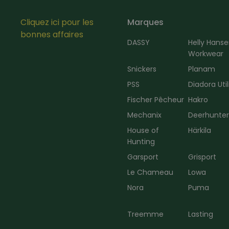
Cliquez ici pour les
Marques
bonnes affaires
DASSY
Helly Hans
Workwear
Snickers
Planam
PSS
Diadora Util
Fischer Pêcheur
Hakro
Mechanix
Deerhunte
House of
Härkila
Hunting
Garsport
Grisport
Le Chameau
Lowa
Nora
Puma
Treemme
Lasting