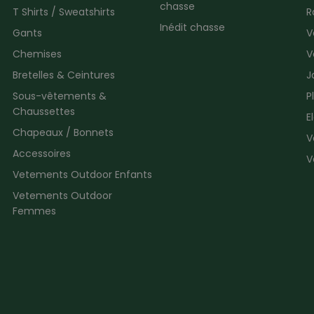
chasse
T Shirts / Sweatshirts
R
Inédit chasse
Gants
V
Chemises
V
Bretelles & Ceintures
J
Sous-vêtements &
P
Chaussettes
E
Chapeaux / Bonnets
V
Accessoires
V
Vetements Outdoor Enfants
Vetements Outdoor
Femmes