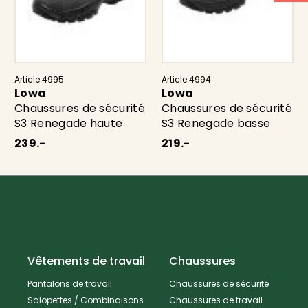
protection contre la torsion
semelle résistant à la chaleur
Article 4995
Article 4994
EN ISO S3 HRO SRC
Lowa
Lowa
Chaussures de sécurité
Chaussures de sécurité
S3 Renegade haute
S3 Renegade basse
239.-
219.-
Vêtements de travail
Chaussures
Pantalons de travail
Chaussures de sécurité
Salopettes / Combinaisons
Chaussures de travail