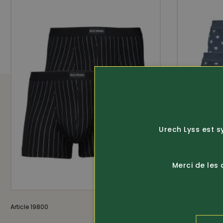
Urech Lyss est s
Merci de les
Article 19800
26.80
Article 19344