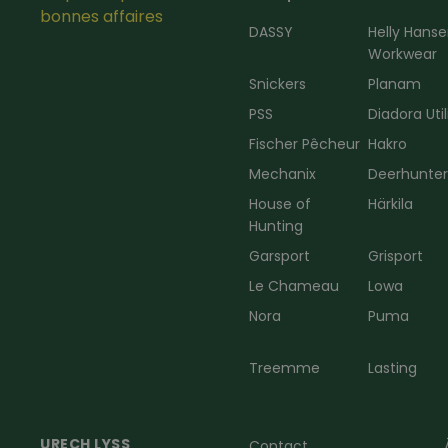
bonnes affaires
DASSY
Helly Hans
Workwear
Snickers
Planam
PSS
Diadora Util
Fischer Pêcheur
Hakro
Mechanix
Deerhunte
House of
Härkila
Hunting
Garsport
Grisport
Le Chameau
Lowa
Nora
Puma
Treemme
Lasting
URECH LYSS
Contact