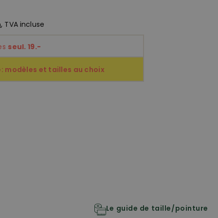
n
, TVA incluse
ces
seul. 19.-
 modèles et tailles au choix
Le guide de taille/pointure