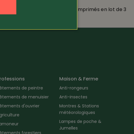
2
Slips d'hommes imprimés en lot de 3
rofessions
Maison & Ferme
êtements de peintre
Anti-rongeurs
êtements de menuisier
Anti-insectes
êtements d'ouvrier
Montres & Stations
météorologiques
griculture
Lampes de poche &
amoneur
Jumelles
êtements forestiers