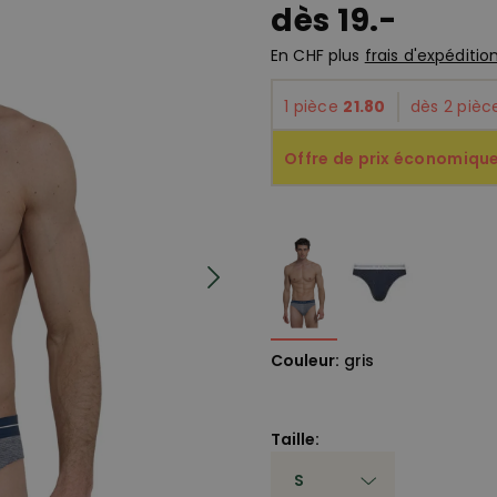
dès 19.-
En CHF plus
frais d'expéditio
1 pièce
21.80
dès 2 piè
Offre de prix économique:
Couleur:
gris
Taille: