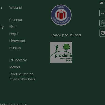
an
en
Wikland
Pfanner
ity
Elka
Engel
Envoi pro clima
r
Pinewood
Dunlop
La Sportiva
Meindl
Chaussures de
travail Skechers
À propos de nous