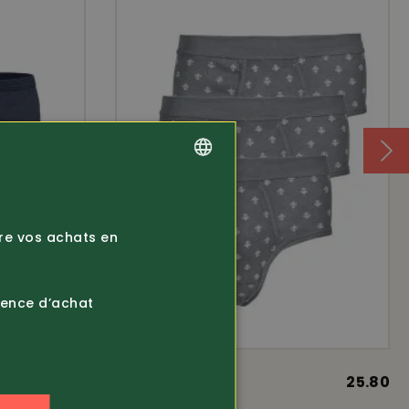
GERMAN
FRENCH
ire vos achats en
ience d’achat
34.80
Article 375211
25.80