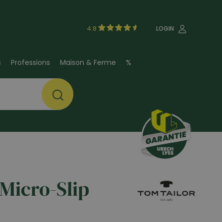
4.8
LOGIN
s
Professions
Maison & Ferme
%
Micro-Slip