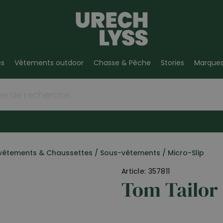
es
Vêtements outdoor
Chasse & Pêche
Stories
Marque
vêtements & Chaussettes
/
Sous-vêtements
/
Micro-Slip
Article: 357811
Tom Tailor 