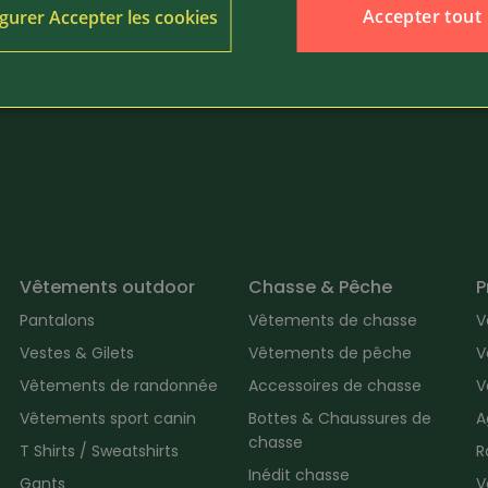
Tom Tailor
Accepter tout
gurer Accepter les cookies
 imprimés lot de 3
Shorts boxer Web lot de 
Vêtements outdoor
Chasse & Pêche
P
Pantalons
Vêtements de chasse
V
Vestes & Gilets
Vêtements de pêche
V
Vêtements de randonnée
Accessoires de chasse
V
Vêtements sport canin
Bottes & Chaussures de
A
chasse
T Shirts / Sweatshirts
R
Inédit chasse
Gants
V