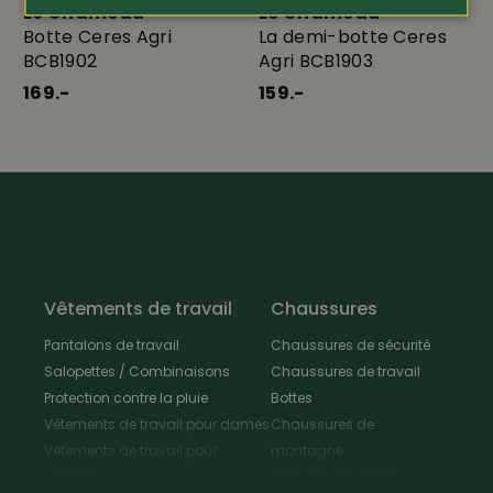
Le Chameau
Le Chameau
Botte Ceres Agri
La demi-botte Ceres
Pointures 45 - 47 = tour de mollet de 44 cm
BCB1902
Agri BCB1903
169.-
159.-
Vêtements de travail
Chaussures
Pantalons de travail
Chaussures de sécurité
Salopettes / Combinaisons
Chaussures de travail
Protection contre la pluie
Bottes
Vêtements de travail pour dames
Chaussures de
Vêtements de travail pour
montagne
enfants
Chaussures d'hiver