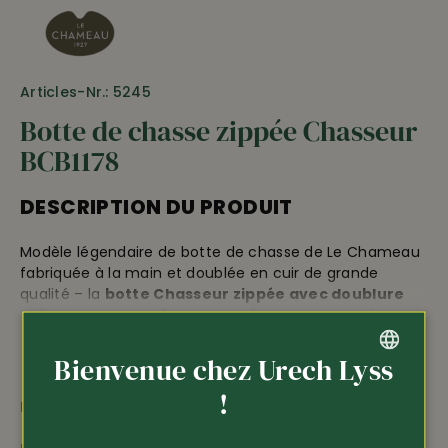
Articles-Nr.: 5245
Botte de chasse zippée Chasseur
BCB1178
DESCRIPTION DU PRODUIT
Modèle légendaire de botte de chasse de Le Chameau
fabriquée à la main et doublée en cuir de grande
qualité – la
botte Chasseur zippée avec doublure
cuir
assure un
confort exceptionnel
au travail
comme à la chasse • zone du talon renforcée • semelle
résistant à l’usure, adhérente et cramponable •
zip
Bienvenue chez Urech Lyss
étanche
sur toute la longueur avec lanière de
GERMAN
!
maintien et bouton-pression • semelle tout-terrain
PLUS D'INFORMATIONS
avec tige renforcée pour un maintien et un
FRENCH
amortissement optimaux • botte de chasse Le