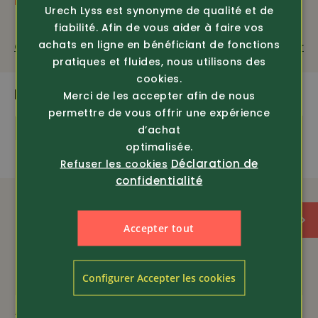
Données
Chameau Chasseur BCB1178 • hauteur de tige env. 40
Urech Lyss est synonyme de qualité et de
cm • en caoutchouc 100% naturel avec doublure en
fiabilité. Afin de vous aider à faire vos
cuir pleine fleur.
achats en ligne en bénéficiant de fonctions
Questions sur le produit
Recommander
pratiques et fluides, nous utilisons des
Cette botte de chasse est également disponible en
cookies.
tour de mollet de 39, 48, 50 et 52 cm dans un délai
PLUS DE PRODUITS PASSIONNANTS
Merci de les accepter afin de nous
d'environ 3 à 4 semaines et peut être commandée en
permettre de vous offrir une expérience
tant que commande spéciale, mais sans droit de
Conseil
retour.
d’achat
optimalisée.
Contactez notre service clientèle à ce sujet.
Déclaration de
Refuser les cookies
confidentialité
Service clientèle.
Accepter tout
ÉQUIPEMENT
Configurer Accepter les cookies
Pointures 39 - 44 = tour de mollet de 41 cm
Article 5244
Article 5243