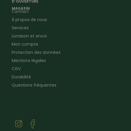
D'OUVERTURE
Vêtements forestiers
Jumelles
MAGASIN
Contact
Vêtements de signalisation
Pour la ferme & le jardin
À propos de nous
Jardinage
Pour la maison
Plombier
Produits de soin
Services
Electricien
Peau de mouton
Livraison et envoi
Vêtements de logistique
Bon cadeau
Mon compte
Vêtements d'entreprise
Protection des données
Mentions légales
CGV
Durabilité
Questions fréquentes