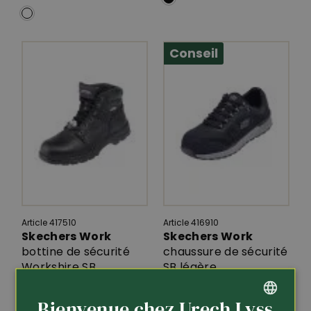
Conseil
Article 417510
Article 416910
Skechers Work
Skechers Work
bottine de sécurité
chaussure de sécurité
Workshire SB
SB légère
98.-
115.-
Bienvenue chez Urech Lyss