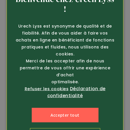
GERMAN
!
FRENCH
Urech Lyss est synonyme de qualité et de
fiabilité. Afin de vous aider à faire vos
achats en ligne en bénéficiant de fonctions
pratiques et fluides, nous utilisons des
cookies.
Merci de les accepter afin de nous
permettre de vous offrir une expérience
d’achat
optimalisée.
Déclaration de
Article 413910
Article 437710
Refuser les cookies
Sika
confidentialité
Sabot de sécurité SB
Couvre-chaussure de
avec embout
sécurité Visitor
protect...
69.90
Accepter tout
165.-