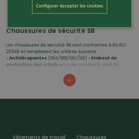
Configurer Accepter les cookies
Chaussures de sécurité SB
Les chaussures de sécurité SB sont conformes à EN ISO
20345 et remplissent les critères suivants :
•
Antidérapantes
(SRA/SRB/SRC/SR) •
Embout de
protection des orteils
en acier protège le pied de
manière fiable contre la pression et les chocs jusqu'à 200
joules
Vêtements de travail
Chaussures