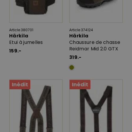
Article 380701
Article 374124
Härkila
Härkila
Etui à jumelles
Chaussure de chasse
Reidmar Mid 2.0 GTX
159.-
319.-
Inédit
Inédit