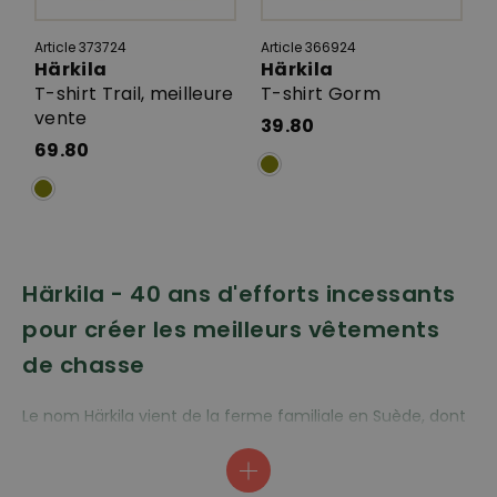
Article 373724
Article 366924
Härkila
Härkila
T-shirt Trail, meilleure
T-shirt Gorm
vente
39.80
69.80
Härkila - 40 ans d'efforts incessants
pour créer les meilleurs vêtements
de chasse
Le nom Härkila vient de la ferme familiale en Suède, dont
les origines remontent au XVIIe siècle. Depuis 1985, Härkila
recherche sans relâche des innovations et conçoit des
équipements de chasse tels que des vestes et des