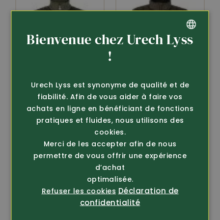
Bienvenue chez Urech Lyss
GERMAN
!
FRENCH
Urech Lyss est synonyme de qualité et de
fiabilité. Afin de vous aider à faire vos
achats en ligne en bénéficiant de fonctions
Article 374024
Article 366824
pratiques et fluides, nous utilisons des
Härkila
Härkila
cookies.
Gilet en tricot polaire
Gilet thermique clim8
Merci de les accepter afin de nous
Kalix
Insulated avec bat...
permettre de vous offrir une expérience
129.-
359.-
d’achat
optimalisée.
Déclaration de
Refuser les cookies
confidentialité