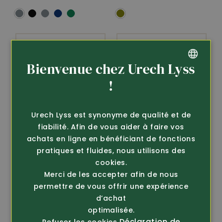
Bienvenue chez Urech Lyss
GERMAN
!
FRENCH
Urech Lyss est synonyme de qualité et de
fiabilité. Afin de vous aider à faire vos
achats en ligne en bénéficiant de fonctions
pratiques et fluides, nous utilisons des
cookies.
Article 296643
Article 296424
Pfanner
Pfanner
Merci de les accepter afin de nous
T-shirt Neck à zip
T-shirt Neck à zip
permettre de vous offrir une expérience
69.80
69.80
d’achat
optimalisée.
Déclaration de
Refuser les cookies