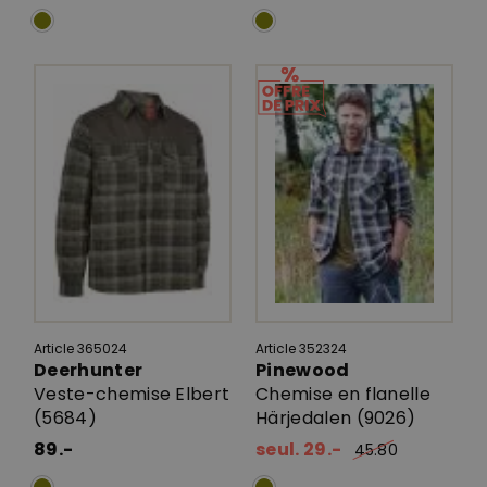
Article 365024
Article 352324
Deerhunter
Pinewood
Veste-chemise Elbert
Chemise en flanelle
(5684)
Härjedalen (9026)
89.-
seul. 29.-
45.80