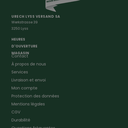
Professions
Maison & Ferme
Vêtements de peintre
Anti-rongeurs
URECH LYSS VERSAND SA
Werkstrasse 39
Vêtements de menuisier
Anti-insectes
3250 Lyss
Vêtements d'ouvrier
Montres & Stations
Agriculture
météorologiques
HEURES
Ramoneur
Lampes de poche &
D'OUVERTURE
Vêtements forestiers
Jumelles
MAGASIN
Contact
Vêtements de signalisation
Pour la ferme & le jardin
À propos de nous
Jardinage
Pour la maison
Plombier
Produits de soin
Services
Electricien
Peau de mouton
Livraison et envoi
Vêtements de logistique
Bon cadeau
Mon compte
Vêtements d'entreprise
Protection des données
Mentions légales
CGV
Durabilité