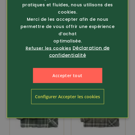
pratiques et fluides, nous utilisons des
cookies.
Article 375924
Article 371324
Merci de les accepter afin de nous
Pinewood
permettre de vous offrir une expérience
Chemise en coton
Blouse de plein air
Field
Abisko pour dames (...
d’achat
optimalisée.
44.80
98.-
Déclaration de
Refuser les cookies
confidentialité
Accepter tout
Configurer Accepter les cookies