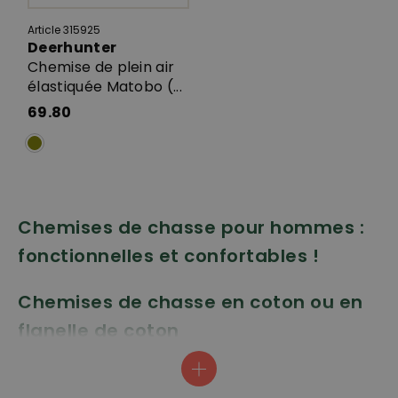
Article 315925
Deerhunter
Chemise de plein air
élastiquée Matobo (...
69.80
Chemises de chasse pour hommes :
fonctionnelles et confortables !
Chemises de chasse en coton ou en
flanelle de coton
La chemise de chasse en coton est composée à 100 % de
pur coton, elle est très respirante et tout simplement