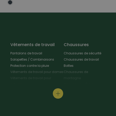
Vêtements de travail
Chaussures
Pantalons de travail
Chaussures de sécurité
Salopettes / Combinaisons
Chaussures de travail
Protection contre la pluie
Bottes
Vêtements de travail pour dames
Chaussures de
Vêtements de travail pour
montagne
enfants
Chaussures d'hiver
Vestes de travail
Chaussures polyvalentes
Tabliers & Manteaux de travail
Chaussures de
Chemises de travail
randonnée
Pull-overs de travail / T-Shirt
Chaussures de cuisine
Protection au travail
Pantoufles