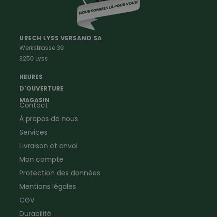
Vetements Outdoor Femmes
Professions
Maison & Ferme
Vêtements de peintre
Anti-rongeurs
URECH LYSS VERSAND SA
Werkstrasse 39
Vêtements de menuisier
Anti-insectes
3250 Lyss
Vêtements d'ouvrier
Montres & Stations
Agriculture
météorologiques
HEURES
Ramoneur
Lampes de poche &
D'OUVERTURE
Vêtements forestiers
Jumelles
MAGASIN
Contact
Vêtements de signalisation
Pour la ferme & le jardin
À propos de nous
Jardinage
Pour la maison
Plombier
Produits de soin
Services
Electricien
Peau de mouton
Livraison et envoi
Vêtements de logistique
Bon cadeau
Mon compte
Vêtements d'entreprise
Protection des données
Mentions légales
CGV
Durabilité