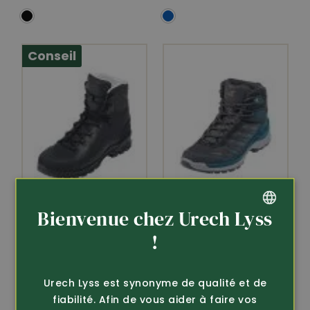
Conseil
Bienvenue chez Urech Lyss
Article 436510
Article 442812
GERMAN
!
Lowa
Lowa
Chaussure de travail
Chaussure de
FRENCH
et de trekking Camp...
trekking Ferrox Pro
Urech Lyss est synonyme de qualité et de
GTX Mid...
298.-
fiabilité. Afin de vous aider à faire vos
198.-