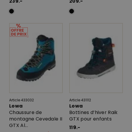
239.-
209.-
Article 433032
Article 431112
Lowa
Lowa
Chaussure de
Bottines d’hiver Raik
montagne Cevedale II
GTX pour enfants
GTX Al...
119.-