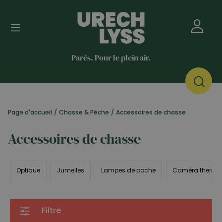
Parés. Pour le plein air.
Page d'accueil
/
Chasse & Pêche
/
Accessoires de chasse
Accessoires de chasse
Optique
Jumelles
Lampes de poche
Caméra thermi
Filtre