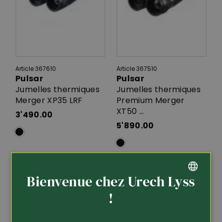
Article 367610
Article 367510
Pulsar
Pulsar
Jumelles thermiques
Jumelles thermiques
Merger XP35 LRF
Premium Merger
XT50 ...
3'490.00
5'890.00
Bienvenue chez Urech Lyss
GERMAN
!
FRENCH