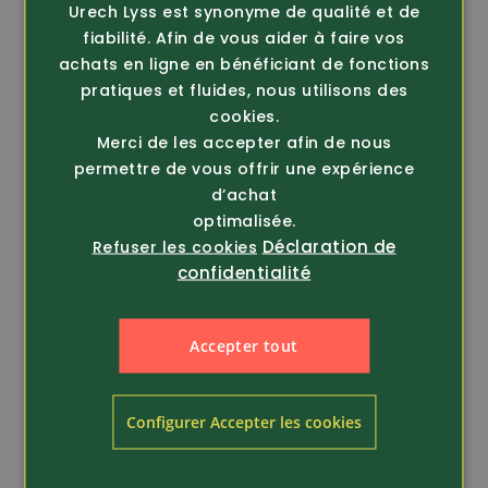
Urech Lyss est synonyme de qualité et de
fiabilité. Afin de vous aider à faire vos
achats en ligne en bénéficiant de fonctions
pratiques et fluides, nous utilisons des
cookies.
Merci de les accepter afin de nous
Article 367410
Article 363210
permettre de vous offrir une expérience
Pulsar
Pulsar
d’achat
Monoculaire
Caméra thermique
optimalisée.
d'imagerie thermique
mono Axion XG35
Déclaration de
Refuser les cookies
Oryx LR...
Compact
confidentialité
2'290.00
1'890.00
Accepter tout
Configurer Accepter les cookies