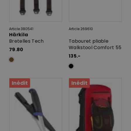
Article 380541
Article 269610
Härkila
Bretelles Tech
Tabouret pliable
Walkstool Comfort 55
79.80
135.-
Inédit
Inédit