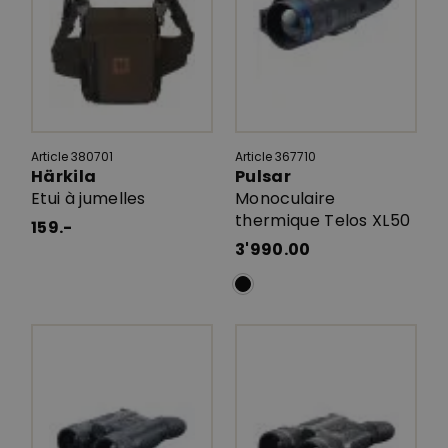
Article 380701
Article 367710
Härkila
Pulsar
Etui à jumelles
Monoculaire
thermique Telos XL50
159.-
3'990.00