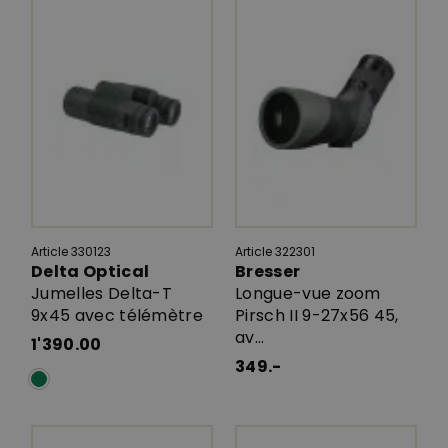
Article 330123
Article 322301
Delta Optical
Bresser
Jumelles Delta-T
Longue-vue zoom
9x45 avec télémètre
Pirsch II 9-27x56 45,
av...
1'390.00
349.-