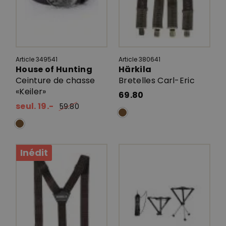
Article 349541
Article 380641
House of Hunting
Härkila
Ceinture de chasse
Bretelles Carl-Eric
«Keiler»
69.80
seul. 19.-
59.80
Inédit