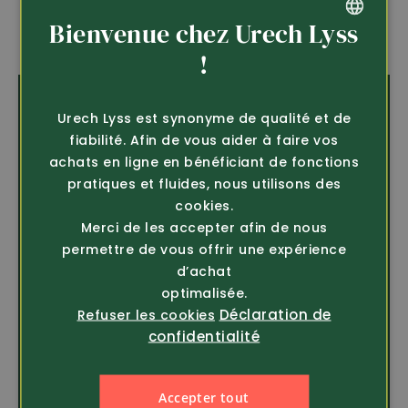
Bienvenue chez Urech Lyss
GERMAN
!
FRENCH
Vêtements de pêche
Urech Lyss est synonyme de qualité et de
fiabilité. Afin de vous aider à faire vos
achats en ligne en bénéficiant de fonctions
Les vestes et pantalons de pêche sont
pratiques et fluides, nous utilisons des
fonctionnels et offrent également une
cookies.
protection fiable contre l'humidité et la
pluie. En complément idéal, nous
Merci de les accepter afin de nous
recommandons nos bottes de wading, nos
permettre de vous offrir une expérience
pantalons de wading ou nos bottes
d’achat
imperméables en caoutchouc naturel.
optimalisée.
Nous vous souhaitons bonne pêche !
Déclaration de
Refuser les cookies
confidentialité
Découvrir plus
Accepter tout