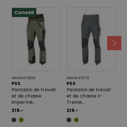
Conseil
Article 372824
Article 372712
Art
PSS
PSS
Pantalon de travail
Pantalon de travail
pa
et de chasse
et de chasse X-
st
impermé...
Treme...
98
219.-
219.-