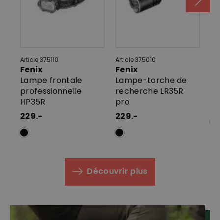
Article 375110
Article 375010
Art
Fenix
Fenix
F
Lampe frontale
Lampe-torche de
La
professionnelle
recherche LR35R
H
HP35R
pro
11
229.-
229.-
Découvrir plus