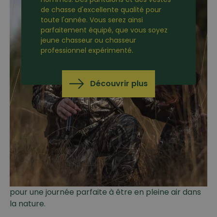
de chasse d'excellente qualité pour
toute l'année. Vous serez ainsi
parfaitement équipé, que vous soyez
jeune chasseur ou chasseur
professionnel expérimenté.
Découvrir plus
Pantalons de chasse
Pantalons de chasse pour femmes et hommes
pour la chasse, la traque, la recherche ou les
travaux d'entretien. Nos pantalons pour la chasse
sont confortables, robustes et silencieux - Idéal
pour une journée parfaite à être en pleine air dans
la nature.