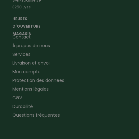
Werkstrasse 39
Vêtements de menuisier
Anti-insectes
3250 Lyss
Vêtements d'ouvrier
Montres & Stations
Agriculture
météorologiques
HEURES
Ramoneur
Lampes de poche &
D'OUVERTURE
Vêtements forestiers
Jumelles
MAGASIN
Contact
Vêtements de signalisation
Pour la ferme & le jardin
À propos de nous
Jardinage
Pour la maison
Plombier
Produits de soin
Services
Electricien
Peau de mouton
Livraison et envoi
Vêtements de logistique
Bon cadeau
Mon compte
Vêtements d'entreprise
Protection des données
Mentions légales
CGV
Durabilité
Questions fréquentes