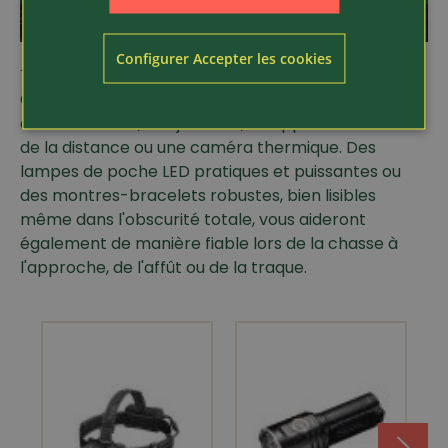
Accessoires de chasse
Configurer Accepter les cookies
Complétez votre équipement de chasse avec une
canne de visée, des jumelles, un appareil de mesure
de la distance ou une caméra thermique. Des
lampes de poche LED pratiques et puissantes ou
des montres-bracelets robustes, bien lisibles
même dans l'obscurité totale, vous aideront
également de manière fiable lors de la chasse à
l'approche, de l'affût ou de la traque.