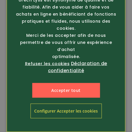
fiabilité. Afin de vous aider à faire vos
achats en ligne en bénéficiant de fonctions
pratiques et fluides, nous utilisons des
cookies.
Merci de les accepter afin de nous
permettre de vous offrir une expérience
d’achat
optimalisée.
Déclaration de
Refuser les cookies
confidentialité
Accepter tout
Article 344233
Article 344211
Helly Hansen
Helly Hansen
Workwear
Workwear
Polaire demi-zip
Polaire demi-zip
Configurer Accepter les cookies
Kensington (72251)
Kensington (72251)
seul. 69.-
seul. 69.-
135.-
135.-