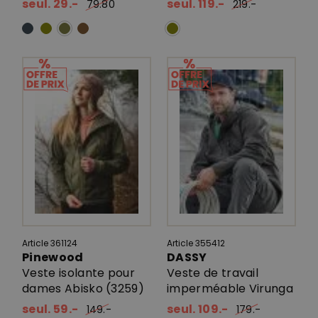
seul. 29.-
seul. 119.-
79.80
219.-
Article 361124
Article 355412
Pinewood
DASSY
Veste isolante pour
Veste de travail
dames Abisko (3259)
imperméable Virunga
seul. 59.-
seul. 109.-
149.-
179.-