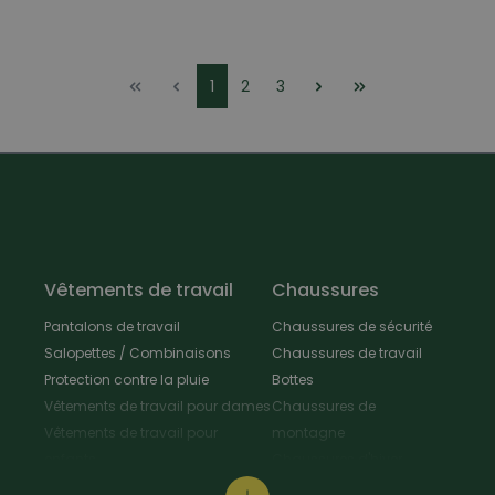
1
2
3
Vêtements de travail
Chaussures
Pantalons de travail
Chaussures de sécurité
Salopettes / Combinaisons
Chaussures de travail
Protection contre la pluie
Bottes
Vêtements de travail pour dames
Chaussures de
Vêtements de travail pour
montagne
enfants
Chaussures d'hiver
Vestes de travail
Chaussures polyvalentes