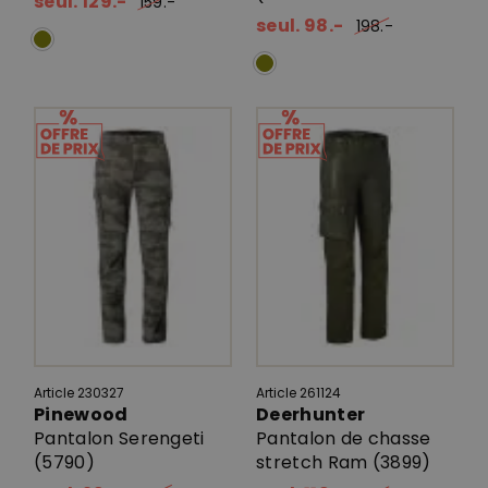
seul. 129.-
159.-
seul. 98.-
198.-
Article 230327
Article 261124
Pinewood
Deerhunter
Pantalon Serengeti
Pantalon de chasse
(5790)
stretch Ram (3899)