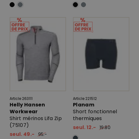
Article 263111
Article 221512
Helly Hansen
Planam
Workwear
Short fonctionnel
Shirt mérinos Lifa Zip
thermiques
(75107)
seul. 12.-
19.80
seul. 49.-
95.-