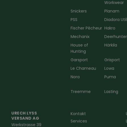
Workwear
Snickers
Planam
PSS
Diadora Util
Fischer Pêcheur
Hakro
Mechanix
Deerhunte
House of
Härkila
Hunting
Garsport
Grisport
Le Chameau
Lowa
Nora
Puma
Treemme
Lasting
URECH LYSS
Kontakt
VERSAND AG
Services
Werkstrasse 39