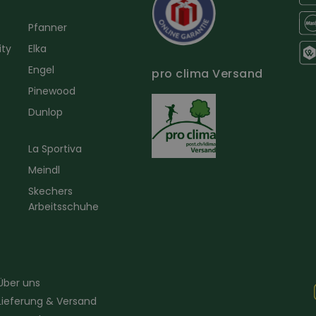
Pfanner
ity
Elka
Engel
pro clima Versand
r
Pinewood
Dunlop
La Sportiva
Meindl
Skechers
Arbeitsschuhe
Über uns
Lieferung & Versand