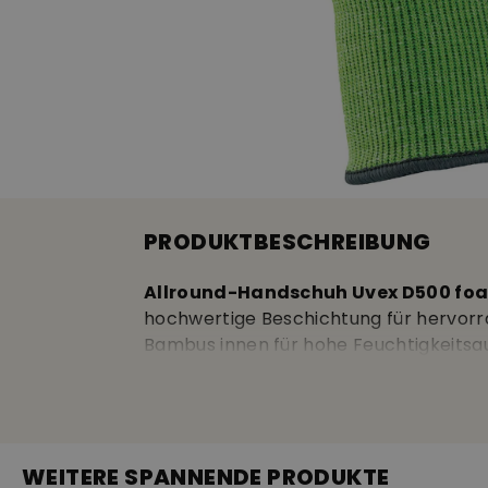
PRODUKTBESCHREIBUNG
Allround-Handschuh Uvex D500 fo
hochwertige Beschichtung für hervorra
Bambus innen für hohe Feuchtigkeitsau
sehr gute und flexible Passform • EN 
WEITERE SPANNENDE PRODUKTE
Schnittschutz