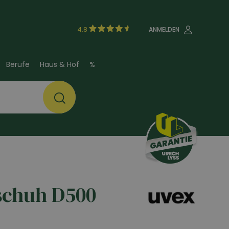
4.8
ANMELDEN
Berufe
Haus & Hof
%
schuh D500