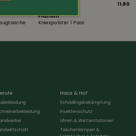
19.80
Art.-Nr. 13835
11.80
Planam
zeugtasche
Kniespolster 1 Paar
erufe
Haus & Hof
alerkleidung
Schädlingsbekämpfung
chreinerbekleidung
Insektenschutz
andwerker
Uhren & Wetterstationen
andwirtschaft
Taschenlampen &