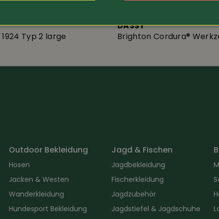
23.-
Art.-Nr. 14258
DASSY
 1924 Typ 2 large
Brighton Cordura® Werk
Outdoor Bekleidung
Jagd & Fischen
B
Hosen
Jagdbekleidung
M
Jacken & Westen
Fischerkleidung
S
Wanderkleidung
Jagdzubehör
H
Hundesport Bekleidung
Jagdstiefel & Jagdschuhe
L