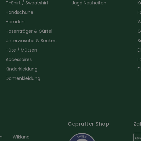
T-Shirt / Sweatshirt
Jagd Neuheiten
K
Handschuhe
F
Hemden
W
Hosenträger & Gürtel
G
Unterwäsche & Socken
S
Hüte / Mützen
E
Accessoires
L
Kinderkleidung
F
Damenkleidung
Geprüfter Shop
Za
en
Wikland