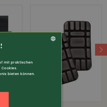
!
GERMAN
FRENCH
uf mit praktischen
 Cookies.
bnis bieten können.
n