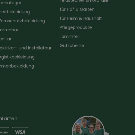
Feldstecher & Fotofalle
aminfeger
für Hof & Garten
orstbekleidung
für Heim & Haushalt
arnschutzbekleidung
Pflegeprodukte
artenbau
Lammfell
anitär
Gutscheine
lektriker- und Installateur
ogistikbekleidung
irmenbekleidung
hlarten