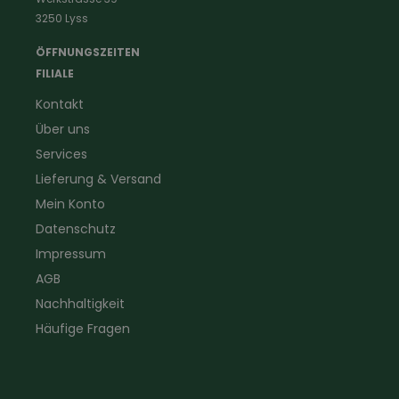
Handwerker
Uhren & Wetterstationen
3250 Lyss
Landwirtschaft
Taschenlampen &
Kaminfeger
Feldstecher & Fotofalle
ÖFFNUNGSZEITEN
Forstbekleidung
für Hof & Garten
FILIALE
Warnschutzbekleidung
für Heim & Haushalt
Kontakt
Gartenbau
Pflegeprodukte
Über uns
Sanitär
Lammfell
Elektriker- und Installateur
Gutscheine
Services
Logistikbekleidung
Lieferung & Versand
Firmenbekleidung
Mein Konto
Datenschutz
Impressum
AGB
Nachhaltigkeit
Häufige Fragen