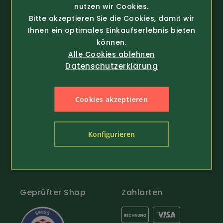
nutzen wir Cookies.
Bitte akzeptieren Sie die Cookies, damit wir
Ihnen ein optimales Einkaufserlebnis bieten
Arbeitskleidung
Schuhe
können.
Arbeitshosen
Sicherheitsschuhe
Alle Cookies ablehnen
Latzhosen / Overall
Arbeitsschuhe
Datenschutzerklärung
Regenbekleidung
Stiefel
Damen Arbeitskleidung
Bergschuhe
Cookies akzeptieren
Kinder Arbeitskleidung
Winterschuhe
Arbeitsjacken
Alltagsschuhe
Schürzen & Berufsmantel
Wanderschuhe
Konfigurieren
Arbeitshemden
Gastroschuhe
Arbeitsshirts / Pullover
Hausschuhe
Arbeitsschutz
Schuhpflege & Zubehör
Arbeit Warnschutzbekleidung
Arbeit Hüte / Mützen
Geprüfter Shop
Zahlarten
Arbeitssocken
Gürtel & Hosenträger