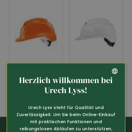
Art.-Nr. 309654
Art.-Nr. 309614
Herzlich willkommen bei
Uvex
Uvex
Helm Pheos
Helm Pheos
GERMAN
Urech Lyss!
32.80
32.80
FRENCH
Urech Lyss steht für Qualität und
Zuverlässigkeit. Um Sie beim Online-Einkauf
mit praktischen Funktionen und
reibungslosen Abläufen zu unterstützen,