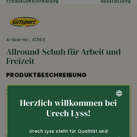
Produktbeschreibung
Ausstattung
Artikel-Nr.: 413611
Allround-Schuh für Arbeit und
Freizeit
PRODUKTBESCHREIBUNG
Allround-Schuh von Grisport für Arbeit und Freizeit aus
Velours-Leder mit abriebfestem Textil, stark
Herzlich willkommen bei
wasserabweisend und atmungsaktiv, mit 2-Schichten
Sohle für gute Dämpfung und Rutschfestigkeit,
GERMAN
Urech Lyss!
anatomisches Fussbett, Fersenstütze. Farbe:
FRENCH
Grau/marine
Urech Lyss steht für Qualität und
Fragen zum Produkt
Weiterempfehlen