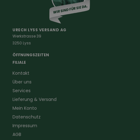
Berufe
Haus & Hof
Malerkleidung
Schädlingsbekämpfung
Schreinerbekleidung
Insektenschutz
URECH LYSS VERSAND AG
Werkstrasse 39
Handwerker
Uhren & Wetterstationen
3250 Lyss
Landwirtschaft
Taschenlampen &
Kaminfeger
Feldstecher & Fotofalle
ÖFFNUNGSZEITEN
Forstbekleidung
für Hof & Garten
FILIALE
Warnschutzbekleidung
für Heim & Haushalt
Kontakt
Gartenbau
Pflegeprodukte
Über uns
Sanitär
Lammfell
Elektriker- und Installateur
Gutscheine
Services
Logistikbekleidung
Lieferung & Versand
Firmenbekleidung
Mein Konto
Datenschutz
Impressum
AGB