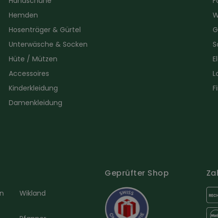
Handschuhe
F
Hemden
W
Hosenträger & Gürtel
G
Unterwäsche & Socken
S
Hüte / Mützen
E
Accessoires
L
Kinderkleidung
F
Damenkleidung
Geprüfter Shop
Za
en
Wikland