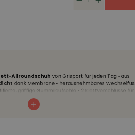
lett-Allroundschuh
von Grisport für jeden Tag • aus
dicht
dank Membrane • herausnehmbares Wechselfuss
ilierte, griffige Gummilaufsohle • 2 Klettverschlüsse für
chliessen • Gewicht: ca. 410g/ Schuh