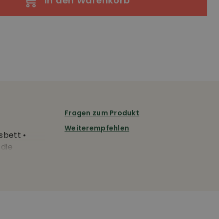
In den Warenkorb
Fragen zum Produkt
Weiterempfehlen
bett •
 die