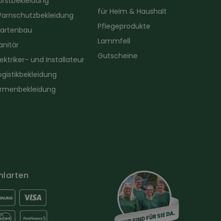
orstbekleidung
für Heim & Haushalt
arnschutzbekleidung
Pflegeprodukte
artenbau
Lammfell
anitär
Gutscheine
lektriker- und Installateur
ogistikbekleidung
irmenbekleidung
hlarten