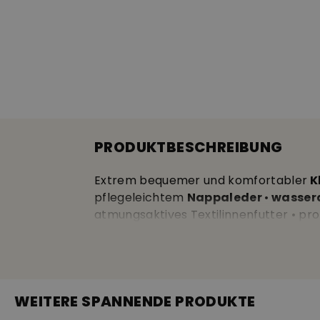
PRODUKTBESCHREIBUNG
Extrem bequemer und komfortabler
K
pflegeleichtem
Nappaleder
•
wasser
atmungsaktives Textilinnenfutter • prof
Weitenregulierung und ein müheloses S
WEITERE SPANNENDE PRODUKTE
Wasserdicht