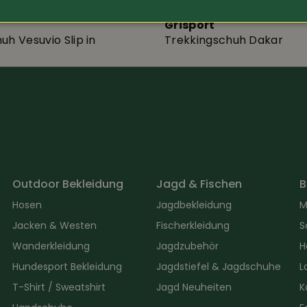
Grisport
uh Vesuvio Slip in
Trekkingschuh Dakar
Outdoor Bekleidung
Jagd & Fischen
B
Hosen
Jagdbekleidung
M
Jacken & Westen
Fischerkleidung
S
Wanderkleidung
Jagdzubehör
H
Hundesport Bekleidung
Jagdstiefel & Jagdschuhe
L
T-Shirt / Sweatshirt
Jagd Neuheiten
K