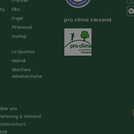
Pfanner
ity
Elka
Engel
pro clima Versand
r
Pinewood
Dunlop
La Sportiva
Meindl
Skechers
Arbeitsschuhe
Über uns
Lieferung & Versand
Datenschutz
AGB