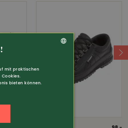
!
GERMAN
FRENCH
uf mit praktischen
 Cookies.
bnis bieten können.
n
109.-
Art.-Nr. 443210
98.-