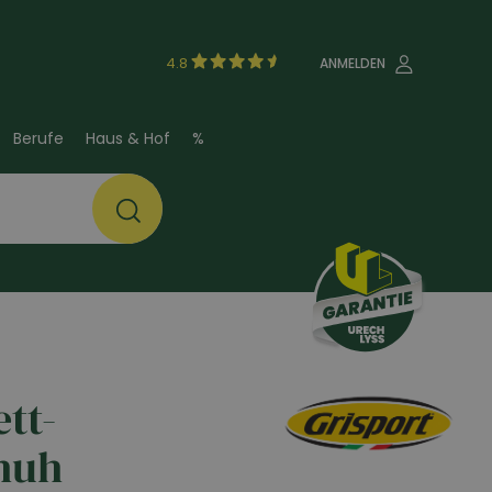
4.8
ANMELDEN
Berufe
Haus & Hof
%
tt-
huh