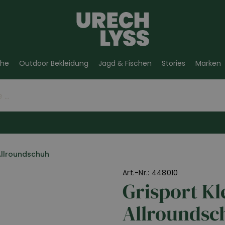
he
Outdoor Bekleidung
Jagd & Fischen
Stories
Marken
Allroundschuh
Art.-Nr.: 448010
Grisport Kle
Allroundsc