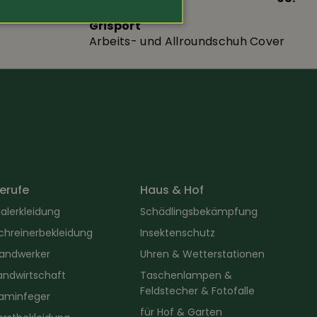
Grisport
Arbeits- und Allroundschuh Cover
erufe
Haus & Hof
alerkleidung
Schädlingsbekämpfung
chreinerbekleidung
Insektenschutz
andwerker
Uhren & Wetterstationen
andwirtschaft
Taschenlampen &
Feldstecher & Fotofalle
aminfeger
für Hof & Garten