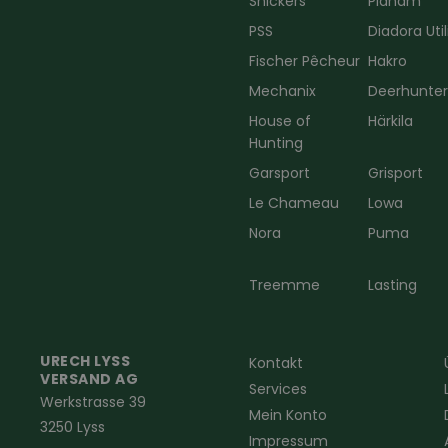
Snickers
Planam
PSS
Diadora Util
Fischer Pêcheur
Hakro
Mechanix
Deerhunte
House of
Härkila
Hunting
Garsport
Grisport
Le Chameau
Lowa
Nora
Puma
Treemme
Lasting
URECH LYSS
Kontakt
VERSAND AG
Services
Werkstrasse 39
Mein Konto
3250 Lyss
Impressum