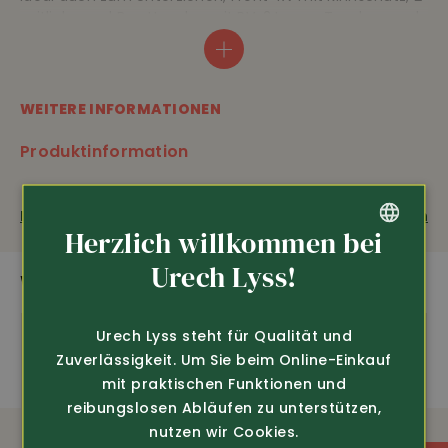
seitliche und Brusttasche mit RV, 2 Innen-Taschen und
eine Brusttasche mit Reissverschluss, leicht
verlängerter Rücken, Länge ca. 78 cm, 100% Polyester.
EN ISO 20471 Kl. 3.
WEITERE INFORMATIONEN
Produktinformation
Stretch
AUSSTATTUNG
Fragen zum Produkt
Weiterempfehlen
Herzlich willkommen bei
GERMAN
Urech Lyss!
EN ISO 20471 Kl. 3.
WEITERE SPANNENDE PRODUKTE
FRENCH
Weiches Material
Urech Lyss steht für Qualität und
Zuverlässigkeit. Um Sie beim Online-Einkauf
mit praktischen Funktionen und
Brusttasche mit RV
reibungslosen Abläufen zu unterstützen,
nutzen wir Cookies.