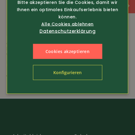
Bitte akzeptieren Sie die Cookies, damit wir
Ihnen ein optimales Einkaufserlebnis bieten
können.
Alle Cookies ablehnen
Datenschutzerklärung
Art.-Nr. 11537
Art.-Nr. 200254
Elka
Hakro
Cookies akzeptieren
Warnschutz
Pflegeleichtes
Regenhose Visible
Sweatshirt
Extrem ISO...
49.80
Konfigurieren
149.-