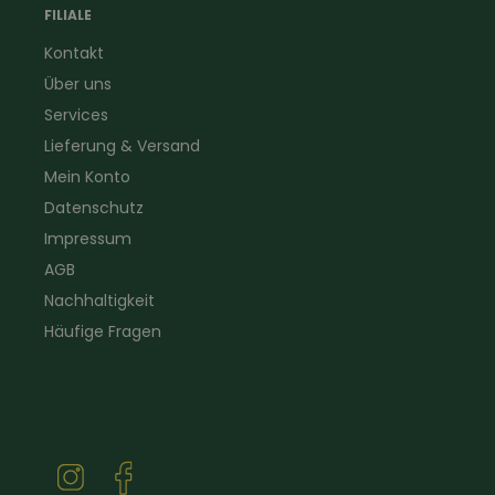
Forstbekleidung
für Hof & Garten
FILIALE
Warnschutzbekleidung
für Heim & Haushalt
Kontakt
Gartenbau
Pflegeprodukte
Über uns
Sanitär
Lammfell
Elektriker- und Installateur
Gutscheine
Services
Logistikbekleidung
Lieferung & Versand
Firmenbekleidung
Mein Konto
Datenschutz
Impressum
AGB
Nachhaltigkeit
Häufige Fragen