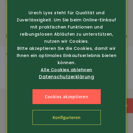
verstärktem Halsbündchen, einlaufvorbehandelt, 60°C
FRENCH
Wäsche, 100% Baumwolle, 190g/m2, ab 4XL 160g/m2,
Urech Lyss steht für Qualität und
Länge Gr. L = 74 cm.
Zuverlässigkeit. Um Sie beim Online-Einkauf
mit praktischen Funktionen und
reibungslosen Abläufen zu unterstützen,
Fragen zum Produkt
Weiterempfehlen
nutzen wir Cookies.
OEKO-TEX
Bitte akzeptieren Sie die Cookies, damit wir
AUSSTATTUNG
WEITERE SPANNENDE PRODUKTE
Ihnen ein optimales Einkaufserlebnis bieten
können.
Neu
Alle Cookies ablehnen
Datenschutzerklärung
Cookies akzeptieren
Konfigurieren