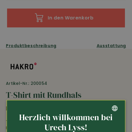
In den Warenkorb
Produktbeschreibung
Ausstattung
Artikel-Nr.: 200054
T-Shirt mit Rundhals
PRODUKTBESCHREIBUNG
Herzlich willkommen bei
T-Shirt mit Rundhals
aus Single Jersey, hohe
GERMAN
Urech Lyss!
Farbechtheit und Formbeständigkeit dank Lycra