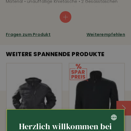
Material • unauffällige Knietasche • 2 Gesässtaschen
mit Patte und Klettverschluss • 2 seitliche Taschen • 2
Beintaschen mit Patte und Klettverschluss • Material:
65% Polyester, 35% Baumwolle • Länge ca. 80cm •
Wäsche: 40°
Fragen zum Produkt
Weiterempfehlen
Knietaschen
WEITERE SPANNENDE PRODUKTE
Herzlich willkommen bei