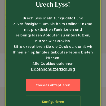
GERMAN
Urech Lyss!
FRENCH
Art.-Nr. 1424210
Art.-Nr. 344210
DASSY
Helly Hansen
Urech Lyss steht für Qualität und
Winter Arbeitsjacke
Workwear
Zuverlässigkeit. Um Sie beim Online-Einkauf
Austin
Halfzip Fleece
mit praktischen Funktionen und
Kensington (72251)
149.-
reibungslosen Abläufen zu unterstützen,
nur 69.-
135.-
nutzen wir Cookies.
Bitte akzeptieren Sie die Cookies, damit wir
Ihnen ein optimales Einkaufserlebnis bieten
können.
DAS PASST DAZU
Alle Cookies ablehnen
Datenschutzerklärung
Cookies akzeptieren
Konfigurieren