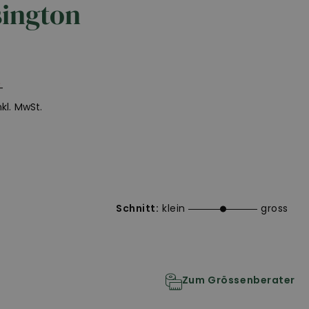
sington
-
inkl. MwSt.
Schnitt:
klein
gross
Zum Grössenberater