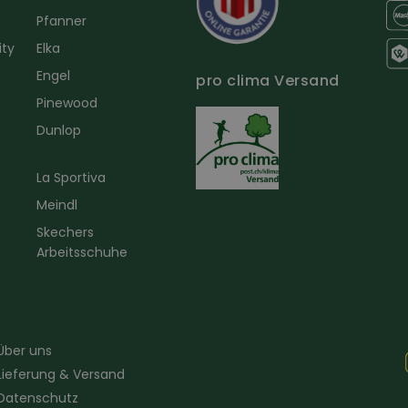
Pfanner
ity
Elka
Engel
pro clima Versand
r
Pinewood
Dunlop
La Sportiva
Meindl
Skechers
Arbeitsschuhe
Über uns
Lieferung & Versand
Datenschutz