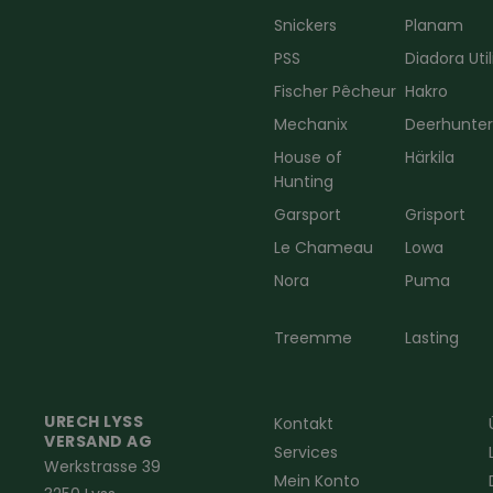
Snickers
Planam
PSS
Diadora Util
Fischer Pêcheur
Hakro
Mechanix
Deerhunte
House of
Härkila
Hunting
Garsport
Grisport
Le Chameau
Lowa
Nora
Puma
Treemme
Lasting
URECH LYSS
Kontakt
VERSAND AG
Services
Werkstrasse 39
Mein Konto