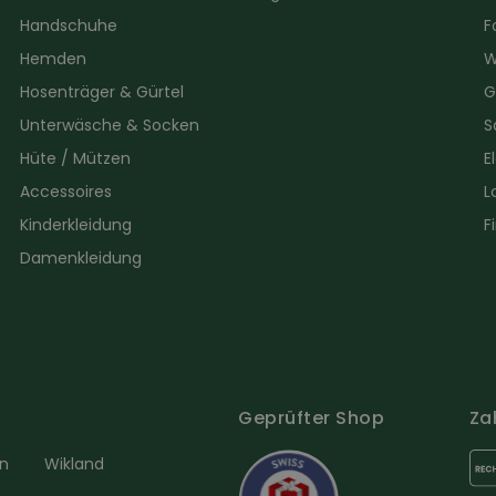
Handschuhe
F
Hemden
W
Hosenträger & Gürtel
G
Unterwäsche & Socken
S
Hüte / Mützen
E
Accessoires
L
Kinderkleidung
F
Damenkleidung
Geprüfter Shop
Za
en
Wikland