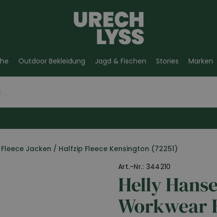
he
Outdoor Bekleidung
Jagd & Fischen
Stories
Marken
Fleece Jacken
/
Halfzip Fleece Kensington (72251)
Art.-Nr.: 344210
Helly Hans
Workwear H