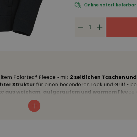
Online sofort lieferbar
ltem Polartec® Fleece • mit
2 seitlichen Taschen und
chter Struktur
für einen besonderen Look und Griff • 
ite aus weichem, aufgerautem und warmem
Fleece 
mfort • leicht verlängertes Rückenteil • 92% Polyester 
 Wäsche