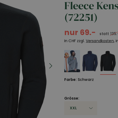
Fleece Ken
(72251)
nur 69.-
statt
135.
In CHF zzgl.
Versandkosten
, 
Farbe:
Schwarz
Grösse: