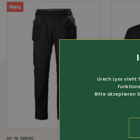
Kälteisolierend
bl
Neu
Urech Lyss steht 
Funktion
Bitte akzeptieren 
Art.-Nr. 385410
125.-
Art.-Nr. 342310