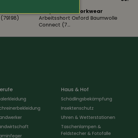
r
Helly Hansen Workwear
 (79198)
Arbeitsshort Oxford Baumwolle
Connect (7...
erufe
Haus & Hof
alerkleidung
Schädlingsbekämpfung
chreinerbekleidung
Insektenschutz
andwerker
Uhren & Wetterstationen
andwirtschaft
Taschenlampen &
Feldstecher & Fotofalle
aminfeger