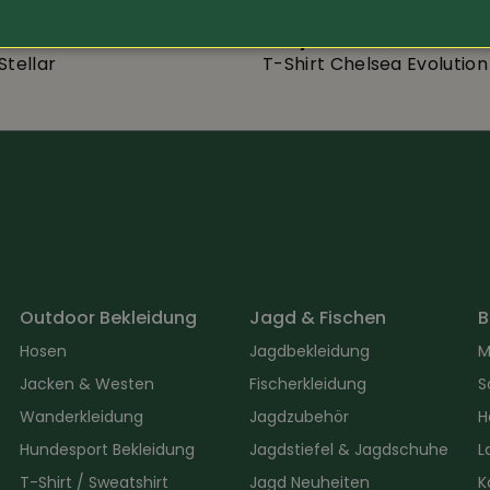
Helly Hansen Workwea
Stellar
T-Shirt Chelsea Evolution
Outdoor Bekleidung
Jagd & Fischen
B
Hosen
Jagdbekleidung
M
Jacken & Westen
Fischerkleidung
S
Wanderkleidung
Jagdzubehör
H
Hundesport Bekleidung
Jagdstiefel & Jagdschuhe
L
T-Shirt / Sweatshirt
Jagd Neuheiten
K