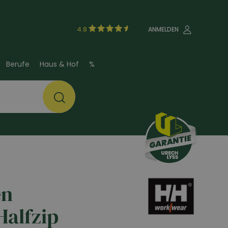
4.8
ANMELDEN
Berufe
Haus & Hof
%
en
alfzip