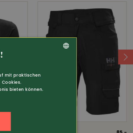
!
GERMAN
FRENCH
uf mit praktischen
 Cookies.
bnis bieten können.
n
32.80
Art.-Nr. 372010
85.-