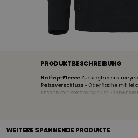
PRODUKTBESCHREIBUNG
Halfzip-Fleece
Kensington aus recyce
Reissverschluss
• Oberfläche mit
lei
Kragen mit Reissverschluss •
Innense
guter Schnitt
für einen hohen Trageko
8% Polyester • Länge ca. 78cm • 40°C
WEITERE SPANNENDE PRODUKTE