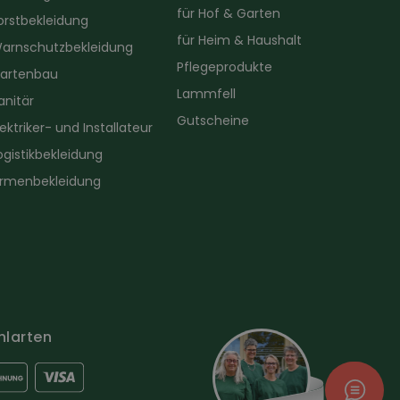
für Hof & Garten
orstbekleidung
für Heim & Haushalt
arnschutzbekleidung
Pflegeprodukte
artenbau
Lammfell
anitär
Gutscheine
lektriker- und Installateur
ogistikbekleidung
irmenbekleidung
hlarten