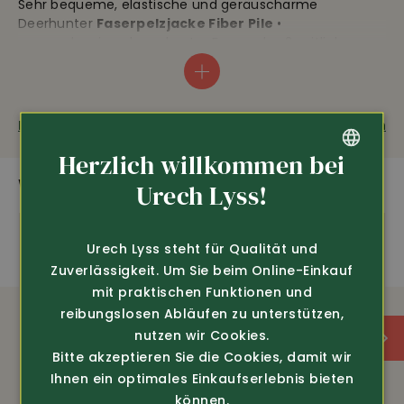
Sehr bequeme, elastische und geräuscharme
Deerhunter
Faserpelzjacke Fiber Pile
•
wasserabweisender, robuster Faserpelz • 2 seitliche
Taschen und darüber zusätzlich 2 aufgesetzte
Reissverschlusstaschen • leicht gefüttert • rundum
dunkelgrüne, elastische Kontrastabschlüsse •
verlängerter Rücken, Gesamtlänge ca. 73 cm.
Fragen zum Produkt
Weiterempfehlen
Herzlich willkommen bei
WEITERE SPANNENDE PRODUKTE
GERMAN
Urech Lyss!
amfori
Stretch
FRENCH
Urech Lyss steht für Qualität und
Wasserabweisend
Zuverlässigkeit. Um Sie beim Online-Einkauf
mit praktischen Funktionen und
AUSSTATTUNG
reibungslosen Abläufen zu unterstützen,
nutzen wir Cookies.
Bitte akzeptieren Sie die Cookies, damit wir
Bequem
Ihnen ein optimales Einkaufserlebnis bieten
können.