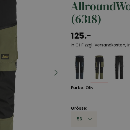
AllroundWo
(6318)
125.-
In CHF zzgl.
Versandkosten
, 
Farbe:
Oliv
Grösse:
56