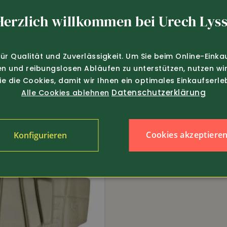
Herzlich willkommen bei Urech Lyss
Snickers Workwear
tes Sweatshirt
T-Shirt Classic (2502)
für Qualität und Zuverlässigkeit. Um Sie beim Online-Einka
en und reibungslosen Abläufen zu unterstützen, nutzen wir
Sie die Cookies, damit wir Ihnen ein optimales Einkaufserle
Datenschutzerklärung
Alle Cookies ablehnen
Cookies akzeptiere
Konfigurieren