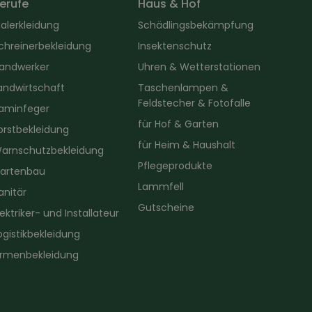
erufe
Haus & Hof
alerkleidung
Schädlingsbekämpfung
chreinerbekleidung
Insektenschutz
andwerker
Uhren & Wetterstationen
andwirtschaft
Taschenlampen &
Feldstecher & Fotofalle
aminfeger
für Hof & Garten
orstbekleidung
für Heim & Haushalt
arnschutzbekleidung
Pflegeprodukte
artenbau
Lammfell
anitär
Gutscheine
lektriker- und Installateur
ogistikbekleidung
irmenbekleidung