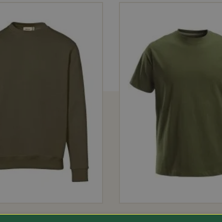
², Verstärkung 2: 100% Polyamid, 212 g/m², Wäsche 40°C
 robust
49.80
Art.-Nr. 347424