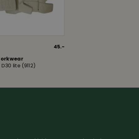
45.-
Workwear
D30 lite (9112)