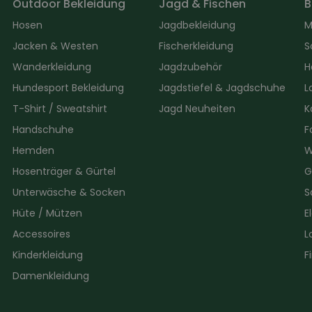
Outdoor Bekleidung
Jagd & Fischen
B
Hosen
Jagdbekleidung
M
Jacken & Westen
Fischerkleidung
S
Wanderkleidung
Jagdzubehör
H
Hundesport Bekleidung
Jagdstiefel & Jagdschuhe
L
T-Shirt / Sweatshirt
Jagd Neuheiten
K
Handschuhe
F
Hemden
W
Hosenträger & Gürtel
G
Unterwäsche & Socken
S
Hüte / Mützen
E
Accessoires
L
Kinderkleidung
F
Damenkleidung