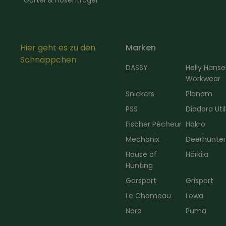
Gürtel & Hosenträger
Hier geht es zu den
Marken
Schnäppchen
DASSY
Helly Hans
Workwear
Snickers
Planam
PSS
Diadora Util
Fischer Pêcheur
Hakro
Mechanix
Deerhunte
House of
Härkila
Hunting
Garsport
Grisport
Le Chameau
Lowa
Nora
Puma