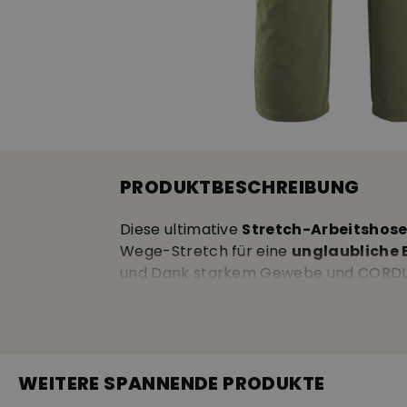
PRODUKTBESCHREIBUNG
Diese ultimative
Stretch-Arbeitshos
Wege-Stretch für eine
unglaubliche 
und Dank starkem Gewebe und CORDUR
strapazierfähig
• eher
figurbetonter
sie jedem Einsatz gewachsen • in den i
dass die Taschen auftragen • beidseiti
Werkzeughalter mit Klettverschluss an
WEITERE SPANNENDE PRODUKTE
Metertasche mit Messerhalter • verstär
Sorona® Polyester, 210 g/m², Kontrastm