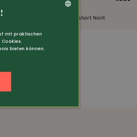
!
Planam
Stretch-Arbeitsshort Norit
GERMAN
FRENCH
uf mit praktischen
 Cookies.
bnis bieten können.
n