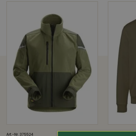
Verstärkung 1: 100% Polyester, 330 g/m
Schrittlänge ca. 84 cm.
Stretch
Sehr
Art.-Nr. 375524
149.-
Art.-Nr. 200224