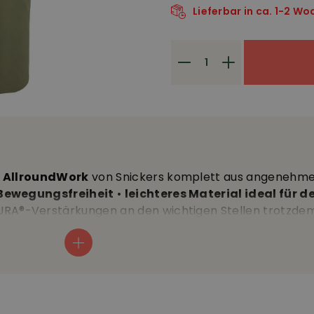
Lieferbar in ca. 1-2 W
e AllroundWork
von Snickers komplett aus angenehm
Bewegungsfreiheit
•
leichteres Material ideal für
A®-Verstärkungen an den wichtigen Stellen trotzde
 Slim Fit Schnitt
• mit vielen Taschen und sportlicher 
ntegrierten Gesässtaschen ist alles immer gut zugängli
g Beintaschen, die linke mit Handy-Innenfach • praktis
 beiden Seiten und leicht zugängliche Reissverschlusst
kte Kniepartie mit Taschen für die Polster • 65% Polye
aterial: 94% Recycelter Polyamid, 6% Elasthan, 230 g/m