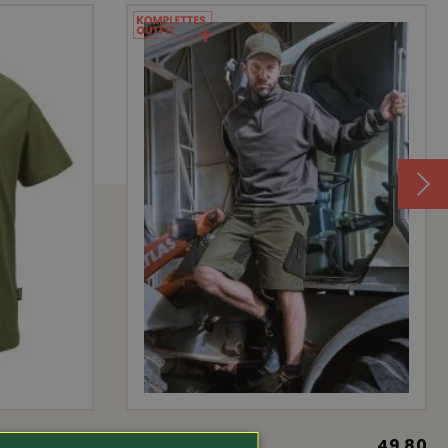
 •
19.80
Art.-Nr. 321524
49.80