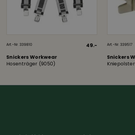
Art.-Nr. 339810
49.-
Art.-Nr. 339517
Snickers Workwear
Snickers 
Hosenträger (9050)
Kniepolster 