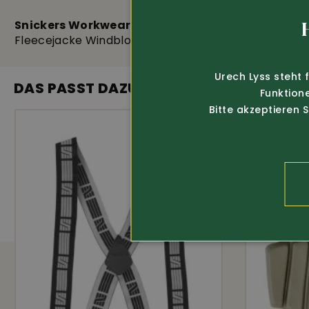
Snickers Workwear
Hakro
Fleecejacke Windblocker (8410)
Pflegeleich
Urech Lyss steht 
DAS PASST DAZU
Funktion
Bitte akzeptieren 