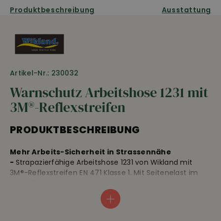
Produktbeschreibung
Ausstattung
Artikel-Nr.: 230032
Warnschutz Arbeitshose 1231 mit
3M®-Reflexstreifen
PRODUKTBESCHREIBUNG
Mehr Arbeits-Sicherheit in Strassennähe
-
Strapazierfähige Arbeitshose 1231 von Wikland mit
3M®-Reflexstreifen EN 471 Klasse 1. Mit Seitenelast im
Bund, Beintasche links, mit Handytasche und
Zusatzfächern, doppelte Metertasche rechts. Die
Wikland Arbeitshose 1231 ist aus 55% Baumwolle, 45%
Polyester, 300 g/m2