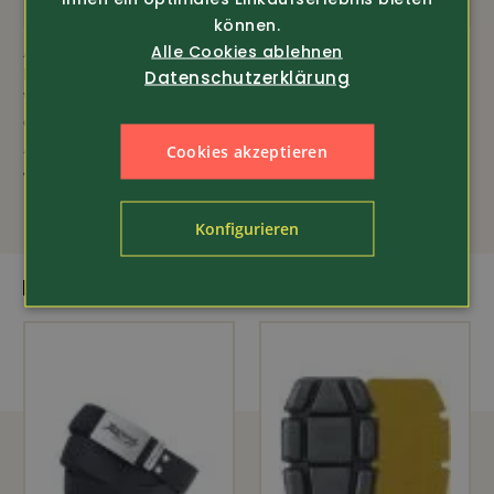
können.
Alle Cookies ablehnen
Art.-Nr. 371632
Art.-Nr. 350138
Helly Hansen
Helly Hansen
Datenschutzerklärung
Workwear
Workwear
Oxford Insulated
Hoodie Classic Logo
Arbeitsjacke (73370)
(79284)
Cookies akzeptieren
129.-
nur 29.-
69.80
Konfigurieren
DAS PASST DAZU