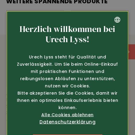
WEITERE SPANNENDE PRODUKTE
Herzlich willkommen bei
GERMAN
Urech Lyss!
FRENCH
Urech Lyss steht für Qualität und
Zuverlässigkeit. Um Sie beim Online-Einkauf
mit praktischen Funktionen und
reibungslosen Abläufen zu unterstützen,
nutzen wir Cookies.
Bitte akzeptieren Sie die Cookies, damit wir
Art.-Nr. 13401
Art.-Nr. 200221
Fischer Pêcheur
Hakro
Ihnen ein optimales Einkaufserlebnis bieten
Sappeur Lyoner-Bluse
Pflegeleichtes
können.
320g/m2
Sweatshirt
Alle Cookies ablehnen
79.80
49.80
Datenschutzerklärung