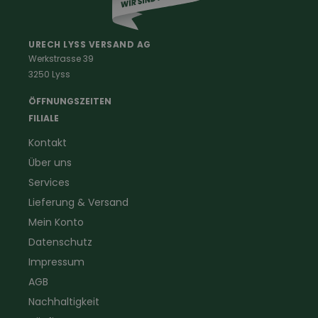
Berufe
Haus & Hof
Malerkleidung
Schädlingsbekämpfung
Schreinerbekleidung
Insektenschutz
URECH LYSS VERSAND AG
Werkstrasse 39
Handwerker
Uhren & Wetterstationen
3250 Lyss
Landwirtschaft
Taschenlampen &
Kaminfeger
Feldstecher & Fotofalle
ÖFFNUNGSZEITEN
Forstbekleidung
für Hof & Garten
FILIALE
Warnschutzbekleidung
für Heim & Haushalt
Kontakt
Gartenbau
Pflegeprodukte
Über uns
Sanitär
Lammfell
Elektriker- und Installateur
Gutscheine
Services
Logistikbekleidung
Lieferung & Versand
Firmenbekleidung
Mein Konto
Datenschutz
Impressum
AGB
Nachhaltigkeit