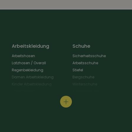
Arbeitskleidung
Schuhe
Arbeitshosen
Sicherheitsschuhe
Latzhosen / Overall
Arbeitsschuhe
Regenbekleidung
Stiefel
Damen Arbeitskleidung
Bergschuhe
Kinder Arbeitskleidung
Winterschuhe
Arbeitsjacken
Alltagsschuhe
Schürzen & Berufsmantel
Wanderschuhe
Arbeitshemden
Gastroschuhe
Arbeitsshirts / Pullover
Hausschuhe
Arbeitsschutz
Schuhpflege & Zubehör
Arbeit Warnschutzbekleidung