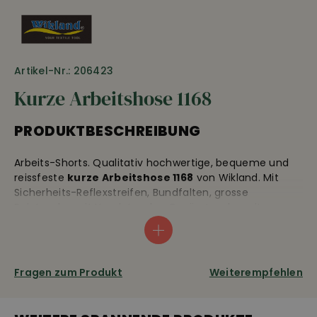
Artikel-Nr.: 206423
Kurze Arbeitshose 1168
PRODUKTBESCHREIBUNG
Arbeits-Shorts. Qualitativ hochwertige, bequeme und
reissfeste
kurze Arbeitshose 1168
von Wikland. Mit
Sicherheits-Reflexstreifen, Bundfalten, grosse
Beintasche mit Handytasche, Gesässtasche mit
Druckknopf, Metertasche. Kurze Arbeitshose 1168 von
Wikland, Pflegeleicht: 67% Polyester, 33% Baumwolle,
300 g/m2, 60°C Wäsche
Fragen zum Produkt
Weiterempfehlen
amfori
OEKO-TEX